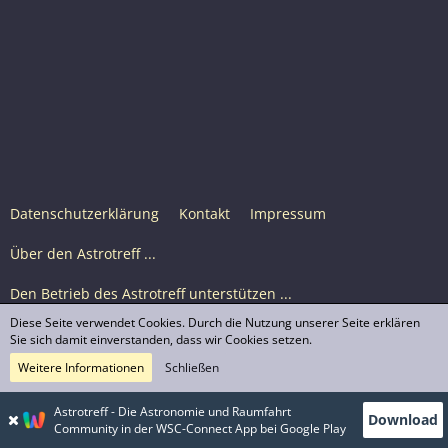
Datenschutzerklärung
Kontakt
Impressum
Über den Astrotreff ...
Den Betrieb des Astrotreff unterstützen ...
Diese Seite verwendet Cookies. Durch die Nutzung unserer Seite erklären
Nutzungsbedingungen
Sie sich damit einverstanden, dass wir Cookies setzen.
Weitere Informationen
Schließen
Astrotreff Portal M2
© Astrotreff 2001-2026, lizenziert unter CC BY-SA,
Astrotreff - Die Astronomie und Raumfahrt
Download
sofern für einzelne Inhalte nicht anders angegeben
Community in der WSC-Connect App bei Google Play