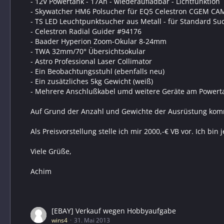
- 12V Powertank - 17Ah - wiederaufladbar - Lichtfunktion
- Skywatcher HM6 Polsucher für EQ5 Celestron CGEM CA
- TS LED Leuchtpunktsucher aus Metall - für Standard S
- Celestron Radial Guider #94176
- Baader Hyperion Zoom-Okular 8-24mm
- TWA 32mm/70° Übersichtsokular
- Astro Professional Laser Collimator
- Ein Beobachtungsstuhl (ebenfalls neu)
- Ein zusätzliches 5kg Gewicht (weiß)
- Mehrere Anschlußkabel umd weitere Geräte am Powerta
Auf Grund der Anzahl und Gewichte der Ausrüstung komm
Als Preisvorstellung stelle ich mir 2000,-€ VB vor. Ich b
Viele Grüße,
Achim
[EBAY] Verkauf wegen Hobbyaufgabe
wins4
31. Mai 2013