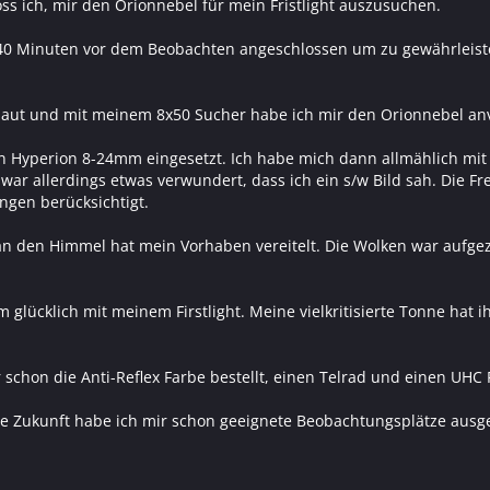
s ich, mir den Orionnebel für mein Fristlight auszusuchen.
. 40 Minuten vor dem Beobachten angeschlossen um zu gewährleist
baut und mit meinem 8x50 Sucher habe ich mir den Orionnebel anvi
in Hyperion 8-24mm eingesetzt. Ich habe mich dann allmählich mi
war allerdings etwas verwundert, dass ich ein s/w Bild sah. Die Fr
ngen berücksichtigt.
 an den Himmel hat mein Vorhaben vereitelt. Die Wolken war aufge
 glücklich mit meinem Firstlight. Meine vielkritisierte Tonne hat 
chon die Anti-Reflex Farbe bestellt, einen Telrad und einen UHC F
ie Zukunft habe ich mir schon geeignete Beobachtungsplätze ausg