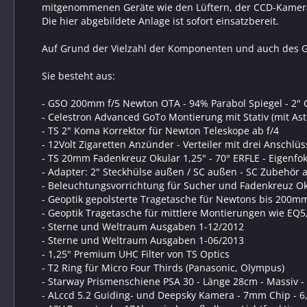
mitgenommenen Geräte wie den Lüftern, der CCD-Kamera un
Die hier abgebildete Anlage ist sofort einsatzbereit.
Auf Grund der Vielzahl der Komponenten und auch des Ge
Sie besteht aus:
- GSO 200mm f/5 Newton OTA - 94% Parabol Spiegel - 2" 
- Celestron Advanced GoTo Montierung mit Stativ (mit As
- TS 2" Koma Korrektor für Newton Teleskope ab f/4
- 12Volt Zigaretten Anzünder - Verteiler mit drei Anschlü
- TS 20mm Fadenkreuz Okular 1,25" - 70° ERFLE - Eigenfo
- Adapter: 2" Steckhülse außen / SC außen - SC Zubehör 
- Beleuchtungsvorrichtung für Sucher und Fadenkreuz O
- Geoptik gepolsterte Tragetasche für Newtons bis 200m
- Geoptik Tragetasche für mittlere Montierungen wie EQ5
- Sterne und Weltraum Ausgaben 1-12/2012
- Sterne und Weltraum Ausgaben 1-06/2013
- 1,25" Premium UHC Filter von TS Optics
- T2 Ring für Micro Four Thirds (Panasonic, Olympus)
- Starway Prismenschiene PSA 30 - Länge 28cm - Massiv -
- ALccd 5.2 Guiding- und Deepsky Kamera - 7mm Chip - 