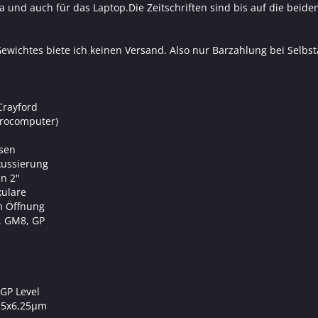
d auch für das Laptop.Die Zeitschriften sind bis auf die beiden 
wichtes biete ich keinen Versand. Also nur Barzahlung bei Selbs
Crayford
trocomputer)
ssen
kussierung
an 2"
kulare
m Öffnung
, GM8, GP
 GP Level
6,5x6,25µm