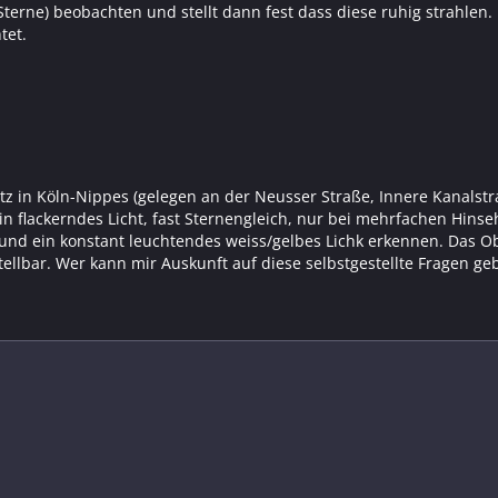
rne) beobachten und stellt dann fest dass diese ruhig strahlen. D
tet.
z in Köln-Nippes (gelegen an der Neusser Straße, Innere Kanalst
in flackerndes Licht, fast Sternengleich, nur bei mehrfachen Hins
nd ein konstant leuchtendes weiss/gelbes Lichk erkennen. Das Ob
ellbar. Wer kann mir Auskunft auf diese selbstgestellte Fragen geb