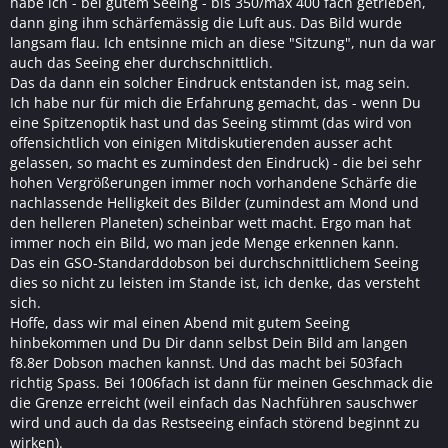
habe ich - bei gutem Seeing - bis 350/max 400 fach getrieben,
dann ging ihm schärfemässig die Luft aus. Das Bild wurde
langsam flau. Ich entsinne mich an diese "Sitzung", nun da war
auch das Seeing eher durchschnittlich.
Das da dann ein solcher Eindruck entstanden ist, mag sein.
Ich habe nur für mich die Erfahrung gemacht, das - wenn Du
eine Spitzenoptik hast und das Seeing stimmt (das wird von
offensichtlich von einigen Mitdiskutierenden ausser acht
gelassen, so macht es zumindest den Eindruck) - die bei sehr
hohen Vergrößerungen immer noch vorhandene Schärfe die
nachlassende Helligkeit des Bilder (zumindest am Mond und
den helleren Planeten) scheinbar wett macht. Ergo man hat
immer noch ein Bild, wo man jede Menge erkennen kann.
Das ein GSO-Standarddobson bei durchschnittlichem Seeing
dies so nicht zu leisten im Stande ist, ich denke, das versteht
sich.
Hoffe, dass wir mal einen Abend mit gutem Seeing
hinbekommen und Du Dir dann selbst Dein Bild am langen
f8.8er Dobson machen kannst. Und das macht bei 503fach
richtig Spass. Bei 1006fach ist dann für meinen Geschmack die
die Grenze erreicht (weil einfach das Nachführen sauschwer
wird und auch da das Restseeing einfach störend beginnt zu
wirken).