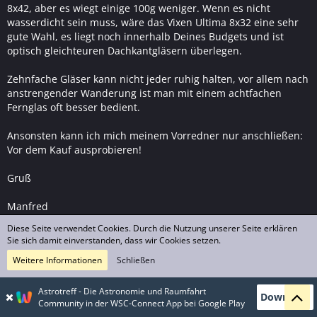
8x42, aber es wiegt einige 100g weniger. Wenn es nicht
wasserdicht sein muss, wäre das Vixen Ultima 8x32 eine sehr
gute Wahl, es liegt noch innerhalb Deines Budgets und ist
optisch gleichteuren Dachkantgläsern überlegen.
Zehnfache Gläser kann nicht jeder ruhig halten, vor allem nach
anstrengender Wanderung ist man mit einem achtfachen
Fernglas oft besser bedient.
Ansonsten kann ich mich meinem Vorredner nur anschließen:
Vor dem Kauf ausprobieren!
Gruß
Manfred
Diese Seite verwendet Cookies. Durch die Nutzung unserer Seite erklären
Sie sich damit einverstanden, dass wir Cookies setzen.
Weitere Informationen
Schließen
Erster Bericht: 17mm Ethos
NGC224
9. Oktober 2008
Astrotreff - Die Astronomie und Raumfahrt
Download
Community in der WSC-Connect App bei Google Play
Hallo Caro,