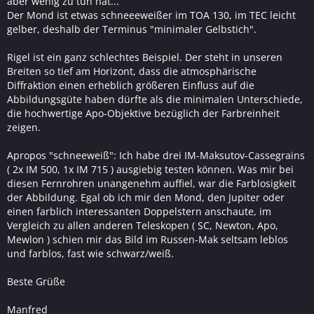
aber wenig zu tun hat...
Der Mond ist etwas schneeeweißer im TOA 130, im TEC leicht
gelber, deshalb der Terminus "minimaler Gelbstich".
Rigel ist ein ganz schlechtes Beispiel. Der steht in unseren
Breiten so tief am Horizont, dass die atmosphärische
Diffraktion einen erheblich größeren Einfluss auf die
Abbildungsgüte haben dürfte als die minimalen Unterschiede,
die hochwertige Apo-Objektive bezüglich der Farbreinheit
zeigen.
Apropos "schneeweiß": Ich habe drei IM-Maksutov-Cassegrains
( 2x IM 500, 1x IM 715 ) ausgiebig testen können. Was mir bei
diesen Fernrohren unangenehm auffiel, war die Farblosigkeit
der Abbildung. Egal ob ich mir den Mond, den Jupiter oder
einen farblich interessanten Doppelstern anschaute, im
Vergleich zu allen anderen Teleskopen ( SC, Newton, Apo,
Mewlon ) schien mir das Bild im Russen-Mak seltsam leblos
und farblos, fast wie schwarz/weiß.
Beste Grüße
Manfred