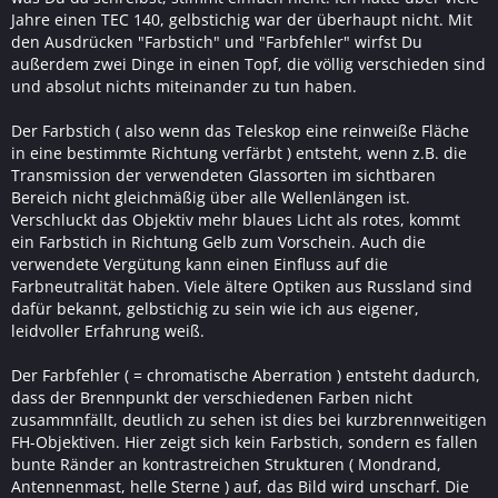
Jahre einen TEC 140, gelbstichig war der überhaupt nicht. Mit
den Ausdrücken "Farbstich" und "Farbfehler" wirfst Du
außerdem zwei Dinge in einen Topf, die völlig verschieden sind
und absolut nichts miteinander zu tun haben.
Der Farbstich ( also wenn das Teleskop eine reinweiße Fläche
in eine bestimmte Richtung verfärbt ) entsteht, wenn z.B. die
Transmission der verwendeten Glassorten im sichtbaren
Bereich nicht gleichmäßig über alle Wellenlängen ist.
Verschluckt das Objektiv mehr blaues Licht als rotes, kommt
ein Farbstich in Richtung Gelb zum Vorschein. Auch die
verwendete Vergütung kann einen Einfluss auf die
Farbneutralität haben. Viele ältere Optiken aus Russland sind
dafür bekannt, gelbstichig zu sein wie ich aus eigener,
leidvoller Erfahrung weiß.
Der Farbfehler ( = chromatische Aberration ) entsteht dadurch,
dass der Brennpunkt der verschiedenen Farben nicht
zusammnfällt, deutlich zu sehen ist dies bei kurzbrennweitigen
FH-Objektiven. Hier zeigt sich kein Farbstich, sondern es fallen
bunte Ränder an kontrastreichen Strukturen ( Mondrand,
Antennenmast, helle Sterne ) auf, das Bild wird unscharf. Die