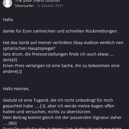
The poor mans Unitron
Silversurfer
4. Oktober 2007
Hallo,
danke für Eure zahlreichen und schnellen Rückmeldungen.
Hat das Gerät auf meiner verlinkten Ebay-Auktion wirklich nen
sphärischen Hauptspiegel?
Seis drum, die Preisvorstellungen finde ich auch etwas ....
derb[V]
Einen Preis verlangen ist eine Sache, ihn zu bekommen eine
andere[;)]
Hallo Hannes,
Geduld ist eine Tugend, die ich nicht unbedingt für mich
gepachtet habe .....[:I], aber ich werde meine Augen offen
halten und versuchen, nichts zu überstürzen.
Dein Beitrag kommt gleich mit der passenden Signatur daher
.... [8D]
Dank Dir auch für den Auktions-Link, hatte ich noch gar nicht