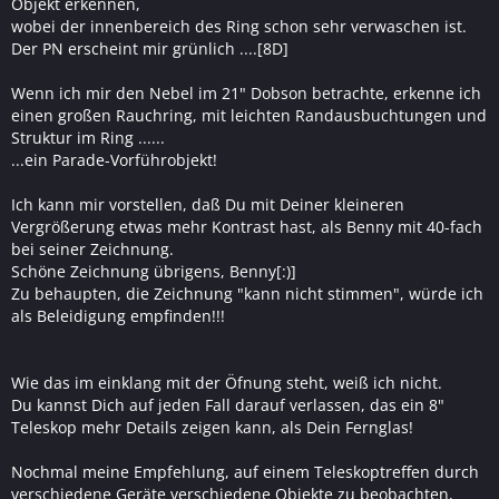
Objekt erkennen,
wobei der innenbereich des Ring schon sehr verwaschen ist.
Der PN erscheint mir grünlich ....[8D]
Wenn ich mir den Nebel im 21" Dobson betrachte, erkenne ich
einen großen Rauchring, mit leichten Randausbuchtungen und
Struktur im Ring ......
...ein Parade-Vorführobjekt!
Ich kann mir vorstellen, daß Du mit Deiner kleineren
Vergrößerung etwas mehr Kontrast hast, als Benny mit 40-fach
bei seiner Zeichnung.
Schöne Zeichnung übrigens, Benny[:)]
Zu behaupten, die Zeichnung "kann nicht stimmen", würde ich
als Beleidigung empfinden!!!
Wie das im einklang mit der Öfnung steht, weiß ich nicht.
Du kannst Dich auf jeden Fall darauf verlassen, das ein 8"
Teleskop mehr Details zeigen kann, als Dein Fernglas!
Nochmal meine Empfehlung, auf einem Teleskoptreffen durch
verschiedene Geräte verschiedene Objekte zu beobachten,