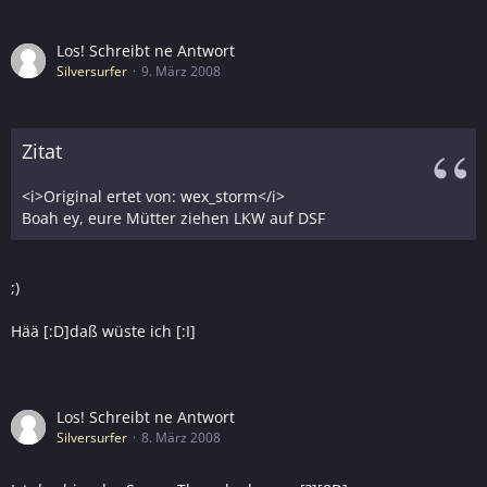
Los! Schreibt ne Antwort
Silversurfer
9. März 2008
Zitat
<i>Original ertet von: wex_storm</i>
Boah ey, eure Mütter ziehen LKW auf DSF
;)
Hää [:D]daß wüste ich [:I]
Los! Schreibt ne Antwort
Silversurfer
8. März 2008