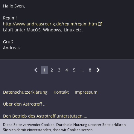
Hallo Sven,
Regim!
http://www.andreasroerig.de/regim/regim.htm
Läuft unter MacOS, Windows, Linux etc.
Gruß
Andreas
1
2
3
4
5
…
8
Datenschutzerklärung
Kontakt
Impressum
Über den Astrotreff ...
Den Betrieb des Astrotreff unterstützen ...
Diese Seite verwendet Cookies. Durch die Nutzung unserer Seite erklären
Nutzungsbedingungen
Sie sich damit einverstanden, dass wir Cookies setzen.