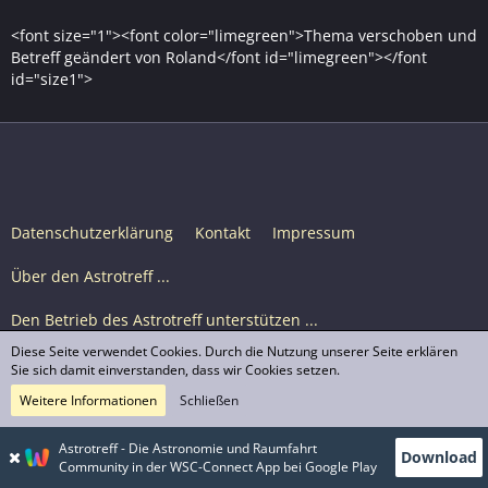
<font size="1"><font color="limegreen">Thema verschoben und
Betreff geändert von Roland</font id="limegreen"></font
id="size1">
Datenschutzerklärung
Kontakt
Impressum
Über den Astrotreff ...
Den Betrieb des Astrotreff unterstützen ...
Diese Seite verwendet Cookies. Durch die Nutzung unserer Seite erklären
Nutzungsbedingungen
Sie sich damit einverstanden, dass wir Cookies setzen.
Weitere Informationen
Schließen
Astrotreff Portal M2
© Astrotreff 2001-2026, lizenziert unter CC BY-SA,
Astrotreff - Die Astronomie und Raumfahrt
Download
sofern für einzelne Inhalte nicht anders angegeben
Community in der WSC-Connect App bei Google Play