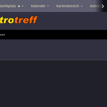
Marktplatz ◄
Kalender
Kartenbereich
Astrochat 
oren