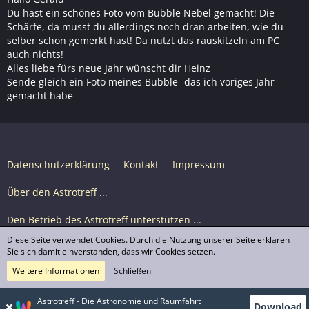
Du hast ein schönes Foto vom Bubble Nebel gemacht! Die
Schärfe, da musst du allerdings noch dran arbeiten, wie du
selber schon gemerkt hast! Da nutzt das rauskitzeln am PC
auch nichts!
Alles liebe fürs neue Jahr wünscht dir Heinz
Sende gleich ein Foto meines Bubble- das ich voriges Jahr
gemacht habe
Datenschutzerklärung
Kontakt
Impressum
Über den Astrotreff ...
Den Betrieb des Astrotreff unterstützen ...
Diese Seite verwendet Cookies. Durch die Nutzung unserer Seite erklären
Nutzungsbedingungen
Sie sich damit einverstanden, dass wir Cookies setzen.
Weitere Informationen
Schließen
Astrotreff Portal M2
© Astrotreff 2001-2026, lizenziert unter CC BY-SA,
Astrotreff - Die Astronomie und Raumfahrt
Download
sofern für einzelne Inhalte nicht anders angegeben