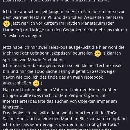
Ich bin zwar schon seit langem ein Astro-Fan aber mehr so vor
dem warmen Platz am PC und den tollen Webseiten der Nasa
Jetzt war ich vor kurzem im Hayden Planetaruim (der
Hammer!) und kriege nun den Gedanken nicht mehr los mir ein
Teleskop zuzulegen.
Jetzt habe ich mir zwei Teleskope ausgekuckt die hier wohl die
Mehrheit der User sehr „skeptisch“ beurteilen
Is klar ich
spreche von Meade Produkten...
Ich muss aber dazusagen das ich so ein kleiner Technikfreak
bin und mir die ToGo Sache sehr gut gefällt. (Geschweige
davon wie cool ich das finde das an mein Notebook
anzuschließen
)
Naja und früher als mein Vater mit mir den Himmel näher
bringen wollte (was mich zu dem Zeitpunkt gar nicht
interessierte) dauerte das suchen von Objekten immer am
längsten...
Das denke ich mal wäre dann wohl einfacher mit der ToGo
Sache. Aber auch alleine den Mond im Blick zu halten empfand
ich früher als sehr nervig, is das denn noch nötig bei ToGo?