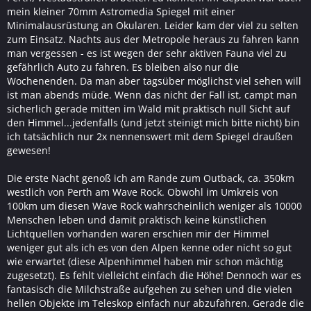
mein kleiner 70mm Astromedia Spiegel mit einer
Minimalausrüstung an Okularen. Leider kam der viel zu selten
zum Einsatz. Nachts aus der Metropole heraus zu fahren kann
man vergessen - es ist wegen der sehr aktiven Fauna viel zu
gefährlich Auto zu fahren. Es bleiben also nur die
Wochenenden. Da man aber tagsüber möglichst viel sehen will
ist man abends müde. Wenn das nicht der Fall ist, campt man
sicherlich gerade mitten im Wald mit praktisch null Sicht auf
den Himmel...jedenfalls (und jetzt steinigt mich bitte nicht) bin
ich tatsächlich nur 2x nennenswert mit dem Spiegel draußen
gewesen!
Die erste Nacht genoß ich am Rande zum Outback, ca. 350km
westlich von Perth am Wave Rock. Obwohl im Umkreis von
100km um diesen Wave Rock wahrscheinlich weniger als 10000
Menschen leben und damit praktisch keine künstlichen
Lichtquellen vorhanden waren erschien mir der Himmel
weniger gut als ich es von den Alpen kenne oder nicht so gut
wie erwartet (diese Alpenhimmel haben mir schon mächtig
zugesetzt). Es fehlt vielleicht einfach die Höhe! Dennoch war es
fantasisch die Milchstraße aufgehen zu sehen und die vielen
hellen Objekte im Teleskop einfach nur abzufahren. Gerade die