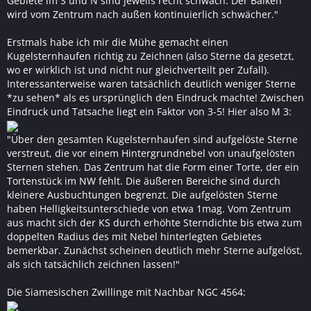
Gebiete im S und N sind jeweils recht schwach. Der Balken
wird vom Zentrum nach außen kontinuierlich schwächer."
Erstmals habe ich mir die Mühe gemacht einen
Kugelsternhaufen richtig zu Zeichnen (also Sterne da gesetzt,
wo er wirklich ist und nicht nur gleichverteilt per Zufall).
Interessanterweise waren tatsächlich deutlich weniger Sterne
*zu sehen* als es ursprünglich den Eindruck machte! Zwischen
Eindruck und Tatsache liegt ein Faktor von 3-5! Hier also M 3:
"Über den gesamten Kugelsternhaufen sind aufgelöste Sterne
verstreut, die vor einem Hintergrundnebel von unaufgelösten
Sternen stehen. Das Zentrum hat die Form einer Torte, der ein
Tortenstück im NW fehlt. Die äußeren Bereiche sind durch
kleinere Ausbuchtungen begrenzt. Die aufgelösten Sterne
haben Helligkeitsunterschiede von etwa 1mag. Vom Zentrum
aus macht sich der KS durch erhöhte Sterndichte bis etwa zum
doppelten Radius des mit Nebel hinterlegten Gebietes
bemerkbar. Zunächst scheinen deutlich mehr Sterne aufgelöst,
als sich tatsächlich zeichnen lassen!"
Die Siamesischen Zwillinge mit Nachbar NGC 4564: