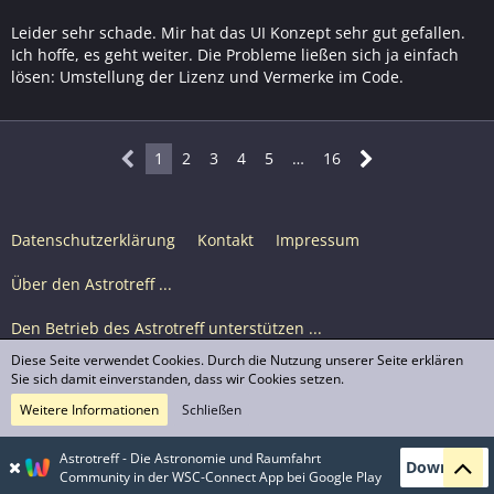
Leider sehr schade. Mir hat das UI Konzept sehr gut gefallen.
Ich hoffe, es geht weiter. Die Probleme ließen sich ja einfach
lösen: Umstellung der Lizenz und Vermerke im Code.
1
2
3
4
5
…
16
Datenschutzerklärung
Kontakt
Impressum
Über den Astrotreff ...
Den Betrieb des Astrotreff unterstützen ...
Diese Seite verwendet Cookies. Durch die Nutzung unserer Seite erklären
Nutzungsbedingungen
Sie sich damit einverstanden, dass wir Cookies setzen.
Weitere Informationen
Schließen
Astrotreff Portal M2
© Astrotreff 2001-2026, lizenziert unter CC BY-SA,
Astrotreff - Die Astronomie und Raumfahrt
Download
sofern für einzelne Inhalte nicht anders angegeben
Community in der WSC-Connect App bei Google Play