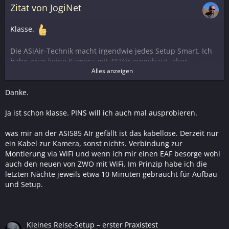
Zitat von JogiNet
Klasse.
Die ASiAir-Technik macht irgendwie jedes Setup Smart. Ich
habe zwar keine Kamera mit ASIAir eingebaut, aber
mittlerweile an jedem Tubus einen ASiAir oder einen PINS-Pi
Alles anzeigen
drangenagelt.
Was war das immer für ein Gerödel mit Laptop, den ASCOM-
Danke.
Unzulänglichkeiten und den unverhofften Windows-
Updates. Ich bin wirklich froh, dass das vorbei ist.
Ja ist schon klasse. PINS will ich auch mal ausprobieren.
was mir an der ASI585 AIr gefällt ist das kabellose. Derzeit nur
CS, Jochen
ein Kabel zur Kamera, sonst nichts. Verbindung zur
Montierung via WiFi und wenn ich mir einen EAF besorge wohl
auch den neuen von ZWO mit WiFi. Im Prinzip habe ich die
letzten Nächte jeweils etwa 10 Minuten gebraucht für Aufbau
und Setup.
Kleines Reise-Setup – erster Praxistest