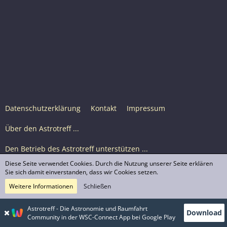
Datenschutzerklärung
Kontakt
Impressum
Über den Astrotreff ...
Den Betrieb des Astrotreff unterstützen ...
Diese Seite verwendet Cookies. Durch die Nutzung unserer Seite erklären
Nutzungsbedingungen
Sie sich damit einverstanden, dass wir Cookies setzen.
Weitere Informationen
Schließen
Astrotreff Portal M2
© Astrotreff 2001-2026, lizenziert unter CC BY-SA,
Astrotreff - Die Astronomie und Raumfahrt
Download
sofern für einzelne Inhalte nicht anders angegeben
Community in der WSC-Connect App bei Google Play