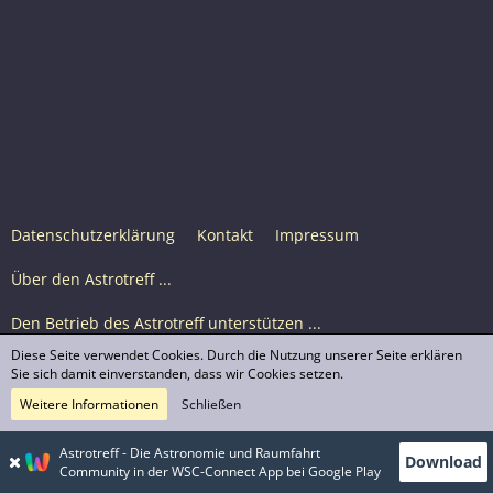
Datenschutzerklärung
Kontakt
Impressum
Über den Astrotreff ...
Den Betrieb des Astrotreff unterstützen ...
Diese Seite verwendet Cookies. Durch die Nutzung unserer Seite erklären
Nutzungsbedingungen
Sie sich damit einverstanden, dass wir Cookies setzen.
Weitere Informationen
Schließen
Astrotreff Portal M2
© Astrotreff 2001-2026, lizenziert unter CC BY-SA,
Astrotreff - Die Astronomie und Raumfahrt
Download
sofern für einzelne Inhalte nicht anders angegeben
Community in der WSC-Connect App bei Google Play