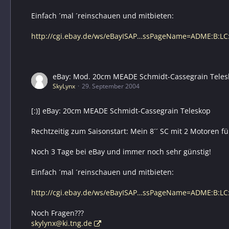
Einfach ´mal ´reinschauen und mitbieten:
http://cgi.ebay.de/ws/eBayISAP…ssPageName=ADME:B:LC
eBay: Mod. 20cm MEADE Schmidt-Cassegrain Teles
SkyLynx
29. September 2004
[:)] eBay: 20cm MEADE Schmidt-Cassegrain Teleskop
Rechtzeitig zum Saisonstart: Mein 8´´ SC mit 2 Motoren f
Noch 3 Tage bei eBay und immer noch sehr günstig!
Einfach ´mal ´reinschauen und mitbieten:
http://cgi.ebay.de/ws/eBayISAP…ssPageName=ADME:B:LC
Noch Fragen???
skylynx@ki.tng.de