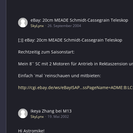
eBay: 20cm MEADE Schmidt-Cassegrain Teleskop
SkyLynx
26. September 2004
[;)] eBay: 20cm MEADE Schmidt-Cassegrain Teleskop
Rechtzeitig zum Saisonstart:
Mein 8´´ SC mit 2 Motoren für Antrieb in Rektaszension u
Einfach ´mal ´reinschauen und mitbieten:
http://cgi.ebay.de/ws/eBayISAP…ssPageName=ADME:B:LC
Ikeya Zhang bei M13
SkyLynx
19. Mai 2002
Hi Astromike!