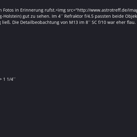
en Fotos in Erinnerung rufst.<img src="http://www.astrotreff.de/i
olstein) gut zu sehen. Im 4´´ Refraktor f/4.5 passten beide Objekt
ieß. Die Detailbeobachtung von M13 im 8´´ SC f/10 war eher flau.
 1 1/4´´