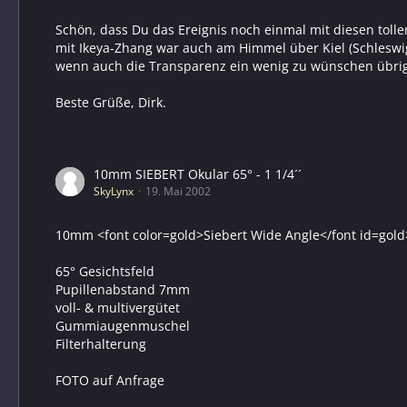
Schön, dass Du das Ereignis noch einmal mit diesen toll
mit Ikeya-Zhang war auch am Himmel über Kiel (Schleswig-H
wenn auch die Transparenz ein wenig zu wünschen übrig l
Beste Grüße, Dirk.
10mm SIEBERT Okular 65° - 1 1/4´´
SkyLynx
19. Mai 2002
10mm <font color=gold>Siebert Wide Angle</font id=gold>
65° Gesichtsfeld
Pupillenabstand 7mm
voll- & multivergütet
Gummiaugenmuschel
Filterhalterung
FOTO auf Anfrage