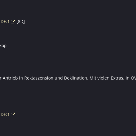
:DE:1
[8D]
kop
ür Antrieb in Rektaszension und Deklination. Mit vielen Extras, in
:DE:1