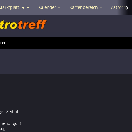
Marktplatz ◄
Kalender
Kartenbereich
Astrochat 
oren
er Zeit ab.
en....goil!
el.