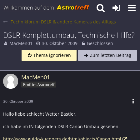
Technikforum DSLR & andere Kameras des Alltags
DSLR Komplettumbau, Technische Hilfe?
MacMen01
30. Oktober 2009
Geschlossen
Thema ignorieren
Zum letzten Beitrag
MacMen01
Profi im Astrotreff
30. Oktober 2009
Hallo liebe schlecht Wetter Bastler,
ich habe im IN folgenden DSLR Canon Umbau gesehen.
http://www.guido-kueppers.de/html/objects/Canon.html