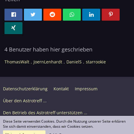
4 Benutzer haben hier geschrieben
ThomasWalt
JoernLenhardt
DanielS
starrookie
Datenschutzerklärung
Kontakt
Impressum
Über den Astrotreff ...
Den Betrieb des Astrotreff unterstützen ...
Diese Seite verwendet Cookies. Durch die Nutzung unserer Seite erklären
Nutzungsbedingungen
Sie sich damit einverstanden, dass wir Cookies setzen.