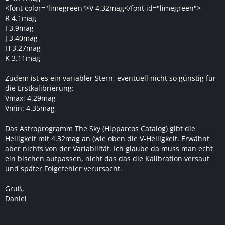
<font color="limegreen">V 4.32mag</font id="limegreen">
R 4.1mag
I 3.9mag
J 3.40mag
H 3.27mag
K 3.11mag
Zudem ist es ein variabler Stern, eventuell nicht so günstig für
die Erstkalibrierung:
Vmax: 4.29mag
Vmin: 4.35mag
Das Astroprogramm The Sky (Hipparcos Catalog) gibt die
Helligkeit mit 4.32mag an (wie oben die V-Helligkeit. Erwähnt
aber nichts von der Variabilität. Ich glaube da muss man echt
ein bischen aufpassen, nicht das das die Kalibration versaut
und später Folgefehler verursacht.
Gruß,
Daniel