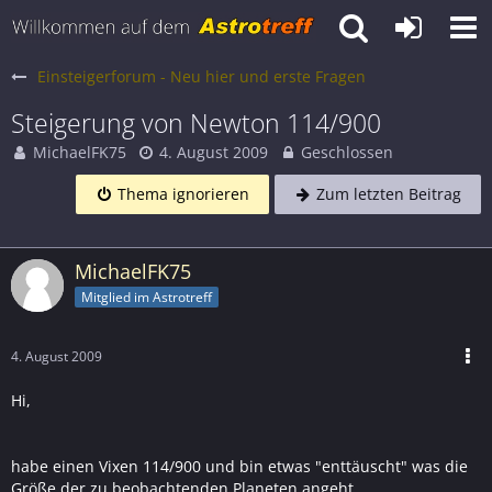
Einsteigerforum - Neu hier und erste Fragen
Steigerung von Newton 114/900
MichaelFK75
4. August 2009
Geschlossen
Thema ignorieren
Zum letzten Beitrag
MichaelFK75
Mitglied im Astrotreff
4. August 2009
Hi,
habe einen Vixen 114/900 und bin etwas "enttäuscht" was die
Größe der zu beobachtenden Planeten angeht.