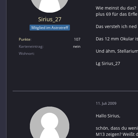
Wie meinst du das?
plus 69 für das Erfl
Sirius_27
Das versteh ich ned 
Mitglied im Astrotreff
Das 12 mm Okular is
Punkte
107
Karteneintrag
nein
Und ähm, Stellarium 
Wohnort
Lg Sirius_27
11. Juli 2009
Hallo Sirius,
schön, dass du weni
M13 zeigen? Weißt d