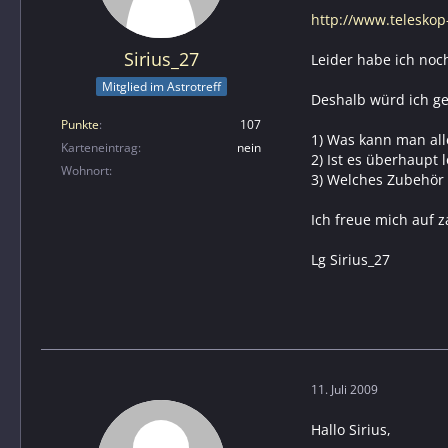
http://www.telesko
Sirius_27
Leider habe ich noc
Mitglied im Astrotreff
Deshalb würd ich ge
Punkte
107
1) Was kann man all
Karteneintrag
nein
2) Ist es überhaupt
Wohnort
3) Welches Zubehör 
Ich freue mich auf 
Lg Sirius_27
11. Juli 2009
Hallo Sirius,