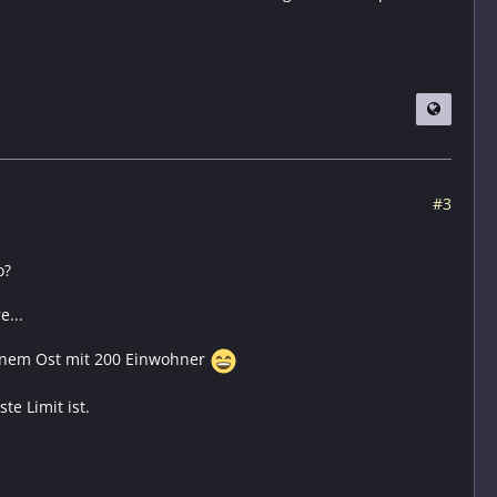
#3
o?
e...
in nem Ost mit 200 Einwohner
e Limit ist.