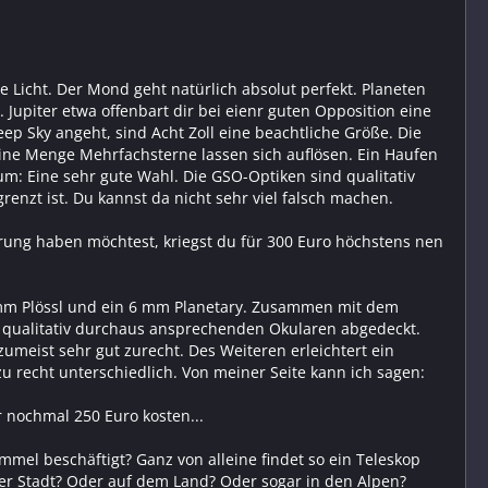
Licht. Der Mond geht natürlich absolut perfekt. Planeten
Jupiter etwa offenbart dir bei eienr guten Opposition eine
 Sky angeht, sind Acht Zoll eine beachtliche Größe. Die
 Eine Menge Mehrfachsterne lassen sich auflösen. Ein Haufen
m: Eine sehr gute Wahl. Die GSO-Optiken sind qualitativ
enzt ist. Du kannst da nicht sehr viel falsch machen.
ierung haben möchtest, kriegst du für 300 Euro höchstens nen
2 mm Plössl und ein 6 mm Planetary. Zusammen mit dem
 qualitativ durchaus ansprechenden Okularen abgedeckt.
meist sehr gut zurecht. Des Weiteren erleichtert ein
u recht unterschiedlich. Von meiner Seite kann ich sagen:
 nochmal 250 Euro kosten...
mmel beschäftigt? Ganz von alleine findet so ein Teleskop
der Stadt? Oder auf dem Land? Oder sogar in den Alpen?