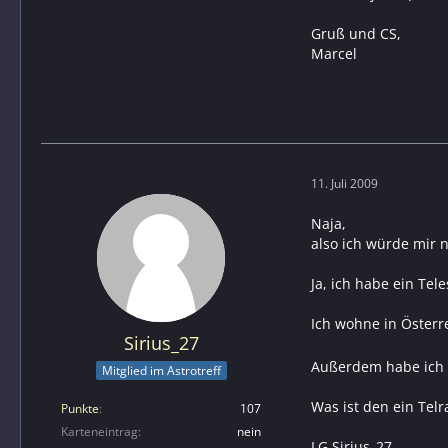
Gruß und CS,
Marcel
11. Juli 2009
Naja,
also ich würde mir 
Ja, ich habe ein Tel
Ich wohne in Österr
Sirius_27
Außerdem habe ich n
Mitglied im Astrotreff
Was ist den ein Telr
Punkte
107
Karteneintrag
nein
LG Sirius_27