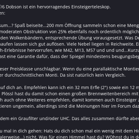
f/6 Dobson ist ein hervorragendes Einsteigerteleskop.
en:
sum...? Spaß beiseite...200 mm Öffnung sammeln schon eine Menge 
moderaten Obstruktion von 25% ebenfalls noch ordentlich möglich. 
 den Wolkenbändern, entsprechende Übung vorausgesetzt. Was Deep
aufen lassen sich gut auflösen. Viele Nebel liegen in Reichweite.
h-Erlebnisse hervorrufen, wie M42, M13, M57 und und und...Kurzu
ast eine Garantie dafür, dass der Spiegel mindestens beugungsbegr
 dieser Preisklasse unschlagbar. Wenn du eine parallaktische Mont
r durchschnittlichen Monti. Da sist natürlich kein Vergleich.
uf dich an. Empfehlen kann ich ein 32 mm Erfle (2") sowie ein 1
Plössl hast du damit schon einen großen Brennweitenbereich mit
ch auch ohne Weiteres empfehlen, damit kommen auch Einsteiger zu
stieren ungemein, allerdings sind die Meinungen hier im Forum daz
dem ein Graufilter und/oder UHC. Das alles zusammen dürfte aber
du mal in dich gehen: Hats du dich schon mal ein wenig mit dem Hi
alerweise...) nicht. Was für einen Himmel hast du? WOhnst du in 