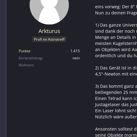
eins vorweg: Der 8" 
Nun zu deinen Frag
1) Das ganze Univer
Arkturus
sind dank der noch 
Menge an Details in
Profi im Astrotreff
meisten Kugelsternh
an Objekten wird Aa
Punkte
1.415
ordentlich und du h
Karteneintrag
nein
Wohnort
2) Das Gerät ist in
4,5"-Newton mit eine
3) Das kommt ganz a
beiliegenden 25 mm 
Einen Telrad kann i
Justagelaser das Ju
Ein Laser lohnt sich!
Nützlich wäre außer
Ansonsten solltest 
seine Objekte (norm