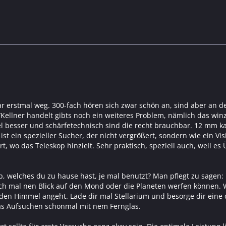
r erstmal weg. 300-fach hören sich zwar schön an, sind aber an de
/Kellner handelt gibts noch ein weiteres Problem, nämlich das winz
l besser und schärfetechnisch sind die recht brauchbar. 12 mm kan
st ein spezieller Sucher, der nicht vergrößert, sondern wie ein Vi
iert, wo das Teleskop hinzielt. Sehr praktisch, speziell auch, weil 
p, welches du zu hause hast, je mal benutzt? Man pflegt zu sagen:
ch mal nen Blick auf den Mond oder die Planeten werfen können.
den Himmel angeht. Lade dir mal Stellarium und besorge dir eine
as Aufsuchen schonmal mit nem Fernglas.