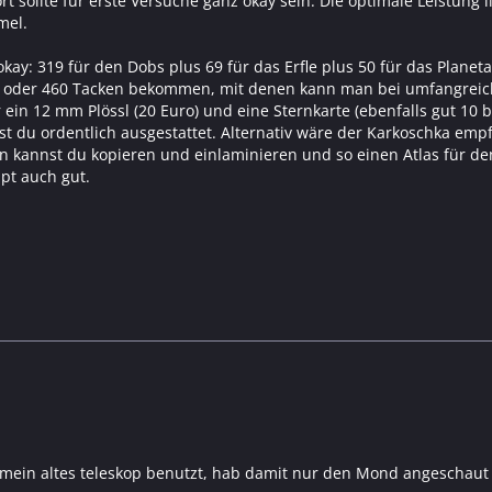
 sollte für erste Versuche ganz okay sein. Die optimale Leistung l
mel.
kay: 319 für den Dobs plus 69 für das Erfle plus 50 für das Planet
0 oder 460 Tacken bekommen, mit denen kann man bei umfangreich
ein 12 mm Plössl (20 Euro) und eine Sternkarte (ebenfalls gut 10 b
t du ordentlich ausgestattet. Alternativ wäre der Karkoschka emp
en kannst du kopieren und einlaminieren und so einen Atlas für d
ppt auch gut.
l mein altes teleskop benutzt, hab damit nur den Mond angeschau