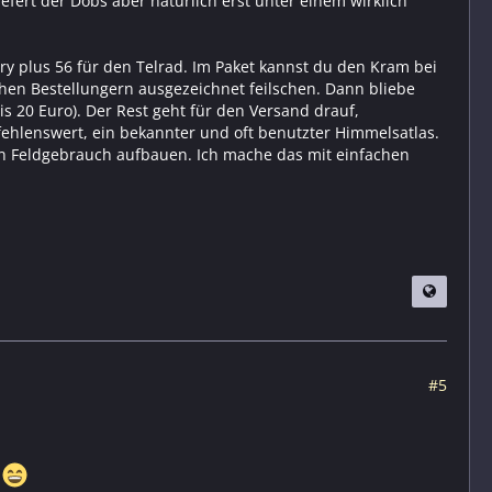
iefert der Dobs aber natürlich erst unter einem wirklich
ary plus 56 für den Telrad. Im Paket kannst du den Kram bei
en Bestellungern ausgezeichnet feilschen. Dann bliebe
is 20 Euro). Der Rest geht für den Versand drauf,
fehlenswert, ein bekannter und oft benutzter Himmelsatlas.
en Feldgebrauch aufbauen. Ich mache das mit einfachen
#5
t