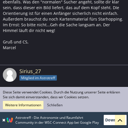
ebenfalls. Was den "normalen" Sucher angeht, sollte dir klar
sein, dass dieser ein Bild liefert, das auf dem Kopf steht. DIe
Orientierung ist für einen Anfänger sicherlich nicht einfach.
Außerdem brauchst du noch Kartenmaterial fürs Starhopping.
Im Ernst: So bitte nicht...Geh die Sache langsam an. Der
Himmel läuft dir nicht weg!
Gruß und CS,
Marcel
Sirius_27
Mitglied im Astrotreff
Diese Seite verwendet Cookies. Durch die Nutzung unserer Seite erklären
11. Juli 2009
Sie sich damit einverstanden, dass wir Cookies setzen.
So, nun....
Weitere Informationen
Schließen
Also, das wäre der Warenkorb
Astrotreff - Die Astronomie und Raumfahrt
Download
Community in der WSC-Connect App bei Google Play
http://img3.imagebanana.com/view/j2oi360q/Teleskop2.bmp.p