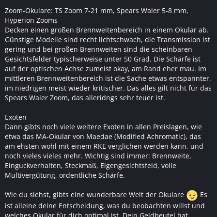
Zoom-Okulare: TS Zoom 7-21 mm, Spears Waler 5-8 mm,
Hyperion Zooms
Decken einen großen Brennweitenbereich in einem Okular ab.
Günstige Modelle sind recht lichtschwach, die Transmission ist
gering und bei großen Brennweiten sind die scheinbaren
Gesichtsfelder typischerweise unter 50 Grad. Die Schärfe ist
auf der optischen Achse zumeist okay, am Rand eher mau. Im
mittleren Brennweitenbereich ist die Sache etwas entspannter,
im niedrigen meist wieder kritischer. Das alles gilt nicht für das
Spears Waler Zoom, das alleridngs sehr teuer ist.
Exoten
Dann gibts noch viele weitere Exoten in allen Preislagen, wie
etwa das MA-Okular von Maedae (Modified Achromatic), das
am ehsten wohl mit einem RKE verglichen werden kann, und
noch vieles vieles mehr. Wichtig sind immer: Brennweite,
Einguckverhalten, Steckmaß, Eigengesichtsfeld, volle
Multivergütung, ordentliche Schärfe.
Wie du siehst, gibts eine wunderbare Welt der Okulare
Es
ist alleine deine Entscheidung, was du beobachten willst und
welches Okular für dich optimal ist. Dein Geldbeutel hat