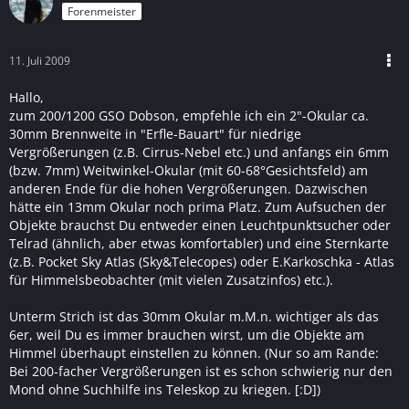
Forenmeister
11. Juli 2009
Hallo,
zum 200/1200 GSO Dobson, empfehle ich ein 2"-Okular ca.
30mm Brennweite in "Erfle-Bauart" für niedrige
Vergrößerungen (z.B. Cirrus-Nebel etc.) und anfangs ein 6mm
(bzw. 7mm) Weitwinkel-Okular (mit 60-68°Gesichtsfeld) am
anderen Ende für die hohen Vergrößerungen. Dazwischen
hätte ein 13mm Okular noch prima Platz. Zum Aufsuchen der
Objekte brauchst Du entweder einen Leuchtpunktsucher oder
Telrad (ähnlich, aber etwas komfortabler) und eine Sternkarte
(z.B. Pocket Sky Atlas (Sky&Telecopes) oder E.Karkoschka - Atlas
für Himmelsbeobachter (mit vielen Zusatzinfos) etc.).
Unterm Strich ist das 30mm Okular m.M.n. wichtiger als das
6er, weil Du es immer brauchen wirst, um die Objekte am
Himmel überhaupt einstellen zu können. (Nur so am Rande:
Bei 200-facher Vergrößerungen ist es schon schwierig nur den
Mond ohne Suchhilfe ins Teleskop zu kriegen. [:D])