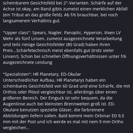
scheinbarem Gesichtsfeld bei 2"-Varianten. Schärfe auf der
Achse ist okay, am Rand gibts zumeist einen merklichen Abfall
(ein Tribut an das große Feld). Ab f/6 brauchbar, bei noch
langsamerem Verhältnis gut.
"Upper class": Spears, Nagler, Panoptic, Hyperion, Vixen LV
Mehr als fünf Linsen, zumeist ausgezeichnete Verarbeitung
und teils riesige Gesichtsfelder (80 Grad) haben ihren
Preis...Schärfetechnisch meist ebenfalls gut (trotz vieler
Linsen!). Schon bei schnellen Öffnungsverhältnissen unter f/6
ausgezeichnete Leistung
"Spezialisten": HR Planetary, ED-Okular
Unterschiedlicher Aufbau. HR Planetarys haben ein
scheinbares Gesichtsfeld von 60 Grad und eine Schärfe, die mit
Orthos oder Plössl vergleichbar ist, allerdings über einen
größeren Bereich. Der Einguck ist sehr bequem, da die
Augenlinse auch bei kleinsten Brennweiten groß ist. ED-
Okulare benutzen spezielle Gläser, die farbreinere
Abbildungen liefern sollen. Bald kommt mein Orbinar ED 9,5
mm mit der Post und ich werde es mal mit nem 9 mm Ortho
vergleichen...