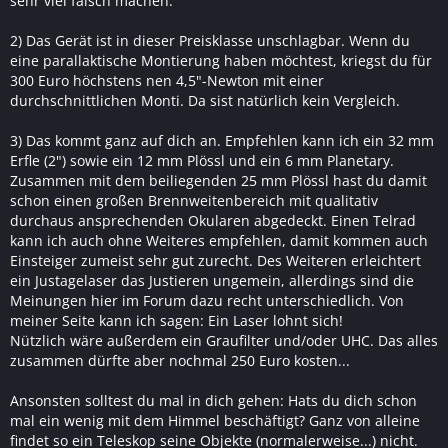
sehr viel falsch machen.
2) Das Gerät ist in dieser Preisklasse unschlagbar. Wenn du
eine parallaktische Montierung haben möchtest, kriegst du für
300 Euro höchstens nen 4,5"-Newton mit einer
durchschnittlichen Monti. Da sist natürlich kein Vergleich.
3) Das kommt ganz auf dich an. Empfehlen kann ich ein 32 mm
Erfle (2") sowie ein 12 mm Plössl und ein 6 mm Planetary.
Zusammen mit dem beiliegenden 25 mm Plössl hast du damit
schon einen großen Brennweitenbereich mit qualitativ
durchaus ansprechenden Okularen abgedeckt. Einen Telrad
kann ich auch ohne Weiteres empfehlen, damit kommen auch
Einsteiger zumeist sehr gut zurecht. Des Weiteren erleichtert
ein Justagelaser das Justieren ungemein, allerdings sind die
Meinungen hier im Forum dazu recht unterschiedlich. Von
meiner Seite kann ich sagen: Ein Laser lohnt sich!
Nützlich wäre außerdem ein Graufilter und/oder UHC. Das alles
zusammen dürfte aber nochmal 250 Euro kosten...
Ansonsten solltest du mal in dich gehen: Hats du dich schon
mal ein wenig mit dem Himmel beschäftigt? Ganz von alleine
findet so ein Teleskop seine Objekte (normalerweise...) nicht.