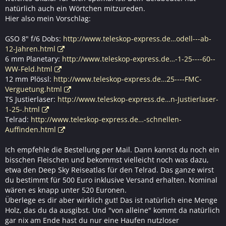
natürlich auch ein Wörtchen mitzureden.
Hier also mein Vorschlag:
GSO 8" f/6 Dobs:
http://www.teleskop-express.de…odell---ab-
12-Jahren.html
6 mm Planetary:
http://www.teleskop-express.de…-1-25----60--
WW-Feld.html
12 mm Plössl:
http://www.teleskop-express.de…25----FMC-
Verguetung.html
TS Justierlaser:
http://www.teleskop-express.de…n-Justierlaser-
1-25-.html
Telrad:
http://www.teleskop-express.de…-schnellen-
Auffinden.html
Ich empfehle die Bestellung per Mail. Dann kannst du noch ein
bisschen Fleischen und bekommst vielleicht noch was dazu,
etwa den Deep Sky Reiseatlas für den Telrad. Das ganze wirst
du bestimmt für 500 Euro inklusive Versand erhalten. Nominal
wären es knapp unter 520 Euronen.
Überlege es dir aber wirklich gut! Das ist natürlich eine Menge
Holz, das du da ausgibst. Und "von alleine" kommt da natürlich
gar nix am Ende hast du nur eine Haufen nutzloser