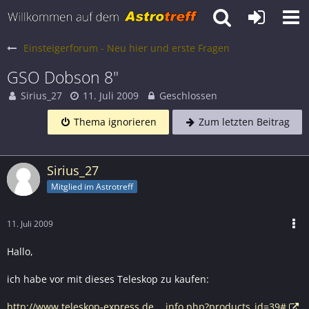
Einsteigerforum - Neu hier und erste Fragen
GSO Dobson 8"
Sirius_27
11. Juli 2009
Geschlossen
Thema ignorieren
Zum letzten Beitrag
Sirius_27
Mitglied im Astrotreff
11. Juli 2009
Hallo,
ich habe vor mit dieses Teleskop zu kaufen:
http://www.teleskop-express.de…_info.php?products_id=39#