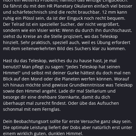
Da fährst du mit den HR Planetary Okularen einfach viel besser
und schärfetechnisch sind die recht brauchbar. 12 mm kann
ruhig ein Plössl sein, da ist der Einguck noch recht bequem.
Der Telrad ist ein spezieller Sucher, der nicht vergrößert,
sondern wie ein Visier wirkt: Wenn du durch ihn durchschaust,
siehst du Kreise an die Stelle projiziert, wo das Teleskop
hinzielt. Sehr praktisch, speziell auch, weil es Übung erfordert
mit dem seitenverkehrten Bild des Suchers klar zu kommen.
Hast du das Teleskop, welches du zu hause hast, je mal
benutzt? Man pflegt zu sagen: "Jedes Teleskop hat seinen
Himmel" und selbst mit deiner Gurke hättest du doch mal nen
Blick auf den Mond oder die Planeten werfen können. Worauf
ich hinaus möchte sind gewisse Grundkenntnisse was Teleskop
sowie den Himmel angeht. Lade dir mal Stellarium und
besorge dir eine drehbare Sternkarte, damit du dich
überhaupt mal zurecht findest. Oder übe das Aufsuchen
schonmal mit nem Fernglas.
Dein Beobachtungsort sollte für erste Versuche ganz okay sein.
Die optimale Leistung liefert der Dobs aber natürlich erst unter
einem wirklich guten, dunklen Himmel.