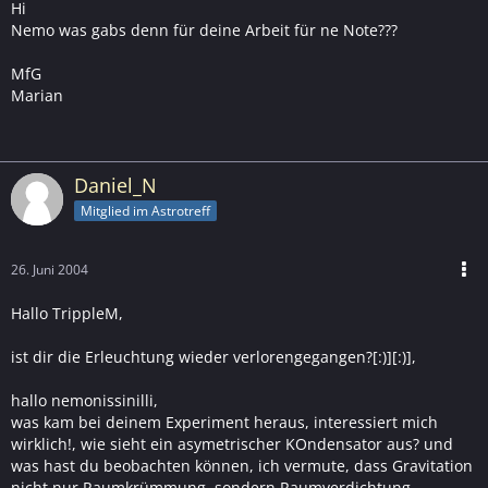
Hi
Nemo was gabs denn für deine Arbeit für ne Note???
MfG
Marian
Daniel_N
Mitglied im Astrotreff
26. Juni 2004
Hallo TrippleM,
ist dir die Erleuchtung wieder verlorengegangen?[:)][:)],
hallo nemonissinilli,
was kam bei deinem Experiment heraus, interessiert mich
wirklich!, wie sieht ein asymetrischer KOndensator aus? und
was hast du beobachten können, ich vermute, dass Gravitation
nicht nur Raumkrümmung, sondern Raumverdichtung