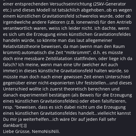
einer entsprechenden Versuchseinrichtung (25kV-Generator
etc.) und dieses Modell ist tatsächlich abgehoben..ob es wegen
einem künstlichen Gravitationsfeld schwerelos wurde, oder ob
irgendwelche andere Faktoren (z.B. Ionenwind) für den Antrieb
verantwortlich waren, weiss ich leider nicht. Ich dachte, wenn
es sich um die Erzeugung eines künstlichen Gravitationsfeldes
handeln würde, so könnte man das laut allegemeiner
Relativitätstheorie beweisen, da man (wenn man den Raum
krümmt) automatisch die Zeit "mitkrümmt", d.h. es müsste
doch eine messbare Zeitdilatation stattfinden, oder liege ich da
falsch? Ich meine, wenn man eine Uhr (welcher Art auch
immer) in dieses künstliche Gravitationsfeld halten würde, so
müsste man doch nach einer gewissen Zeit einen Unterschied
gegenüber einer nicht-exponierten Uhr feststellen...und dieses
Unterschied wollte ich zuerst theoretisch berechnen und
danach experimentell bestätigen (als Beweis für die Erzeugung
eines künstlichen Gravitationsfeldes) oder eben falsifizieren,
resp. "beweisen, dass es sich dabei nicht um die Erzeugung
eines künstlichen Gravitationsfeldes handelt...vielleicht kannst
Du mir ja weiterhelfen...ich wäre Dir auf jeden Fall sehr
dankbar![:)]
Liebe Grüsse, NemoNisiNili.