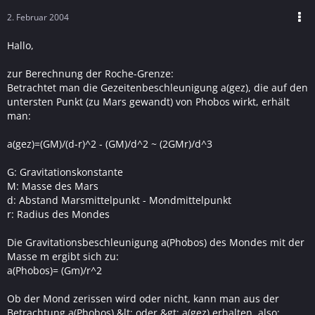
2. Februar 2004
Hallo,
zur Berechnung der Roche-Grenze:
Betrachtet man die Gezeitenbeschleunigung a(gez), die auf den
untersten Punkt (zu Mars gewandt) von Phobos wirkt, erhält
man:
a(gez)=(GM)/(d-r)^2 - (GM)/d^2 ~ (2GMr)/d^3
G: Gravitationskonstante
M: Masse des Mars
d: Abstand Marsmittelpunkt - Mondmittelpunkt
r: Radius des Mondes
Die Gravitationsbeschleunigung a(Phobos) des Mondes mit der
Masse m ergibt sich zu:
a(Phobos)= (Gm)/r^2
Ob der Mond zerissen wird oder nicht, kann man aus der
Betrachtung a(Phobos) &lt; oder &gt; a(gez) erhalten, also: