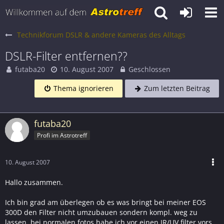
Technikforum DSLR & andere Kameras des Alltags
DSLR-Filter entfernen??
futaba20
10. August 2007
Geschlossen
Thema ignorieren
Zum letzten Beitrag
futaba20
Profi im Astrotreff
10. August 2007
Hallo zusammen.
Ich bin grad am überlegen ob es was bringt bei meiner EOS
300D den Filter nicht umzubauen sondern kompl. weg zu
lassen. bei normalen fotos habe ich vor einen IR/UV filter vors