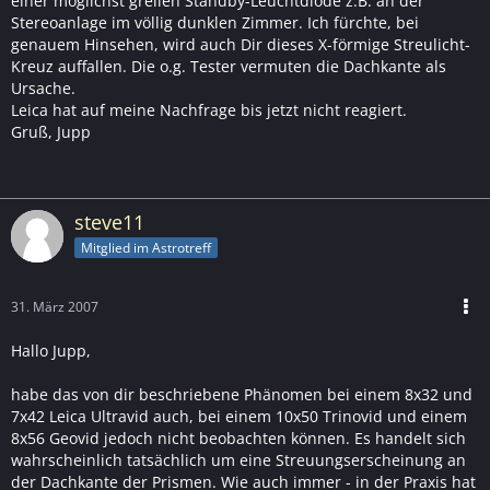
einer möglichst grellen Standby-Leuchtdiode z.B. an der
Stereoanlage im völlig dunklen Zimmer. Ich fürchte, bei
genauem Hinsehen, wird auch Dir dieses X-förmige Streulicht-
Kreuz auffallen. Die o.g. Tester vermuten die Dachkante als
Ursache.
Leica hat auf meine Nachfrage bis jetzt nicht reagiert.
Gruß, Jupp
steve11
Mitglied im Astrotreff
31. März 2007
Hallo Jupp,
habe das von dir beschriebene Phänomen bei einem 8x32 und
7x42 Leica Ultravid auch, bei einem 10x50 Trinovid und einem
8x56 Geovid jedoch nicht beobachten können. Es handelt sich
wahrscheinlich tatsächlich um eine Streuungserscheinung an
der Dachkante der Prismen. Wie auch immer - in der Praxis hat