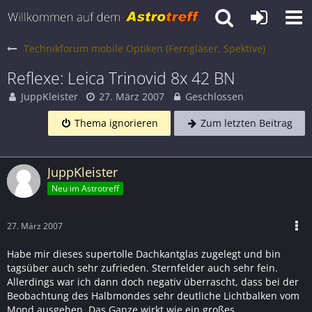
Technikforum mobile Optiken (Ferngläser, Spektive)
Reflexe: Leica Trinovid 8x 42 BN
JuppKleister
27. März 2007
Geschlossen
Thema ignorieren
Zum letzten Beitrag
JuppKleister
Neu im Astrotreff
27. März 2007
Habe mir dieses supertolle Dachkantglas zugelegt und bin
tagsüber auch sehr zufrieden. Sternfelder auch sehr fein.
Allerdings war ich dann doch negativ überrascht, dass bei der
Beobachtung des Halbmondes sehr deutliche Lichtbalken vom
Mond ausgehen. Das Ganze wirkt wie ein großes