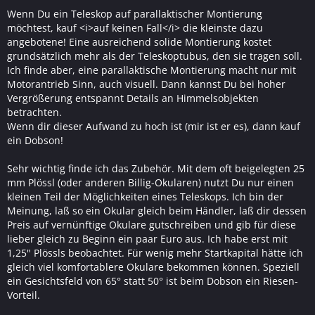
Wenn Du ein Teleskop auf parallaktischer Montierung
möchtest, kauf <i>auf keinen Fall</i> die kleinste dazu
angebotene! Eine ausreichend solide Montierung kostet
grundsätzlich mehr als der Teleskoptubus, den sie tragen soll.
Ich finde aber, eine parallaktische Montierung macht nur mit
Motorantrieb Sinn, auch visuell. Dann kannst Du bei hoher
Vergrößerung entspannt Details an Himmelsobjekten
betrachten.
Wenn dir dieser Aufwand zu hoch ist (mir ist er es), dann kauf
ein Dobson!
Sehr wichtig finde ich das Zubehör. Mit dem oft beigelegten 25
mm Plössl (oder anderen Billig-Okularen) nutzt Du nur einen
kleinen Teil der Möglichkeiten eines Teleskops. Ich bin der
Meinung, laß so ein Okular gleich beim Händler, laß dir dessen
Preis auf vernünftige Okulare gutschreiben und gib für diese
lieber gleich zu Beginn ein paar Euro aus. Ich habe erst mit
1,25" Plössls beobachtet. Für wenig mehr Startkapital hätte ich
gleich viel komfortablere Okulare bekommen können. Speziell
ein Gesichtsfeld von 65° statt 50° ist beim Dobson ein Riesen-
Vorteil.