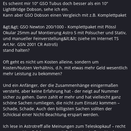
Es scheint mir 10" GSO Tubus doch besser als ein 10"
LightBridge Dobson, sehe ich ein.
Kann aber GSO Dobson einen Vergleich mit z.B. Komplettpaket
&gt;&gt; GSO Newton 200/1000 - Komplettpaket mit Plössl
Okular 25mm auf Montierung Astro 5 mit Polsucher und Stativ,
und manueller Feinverstellung&lt;&lt; (siehe im Internet TS
Art.Nr. GSN 2001 CR Astro5)
stand halten?
Oft geht es nicht um Kosten alleine, sondern um
Kosten/Nutzen Verhältnis, d.h. mit etwas mehr Geld wesentlich
mehr Leistung zu bekommen?
Und ein Anfänger, der die Zusammenhänge einigermaßen
versteht, aber keine Erfahrung hat - der neigt auf Nummer
sicher zu gehen. Dann zahlt er mehr und hat vielleicht ganz
schöne Sachen rumliegen, die nicht zum Einsatz kommen –
Schade, Schade. Auch den billigsten Sachen sollten der
Schicksal einer Nicht-Beachtung erspart werden.
Ich lese in Astrotreff alle Meinungen zum Teleskopkauf – recht