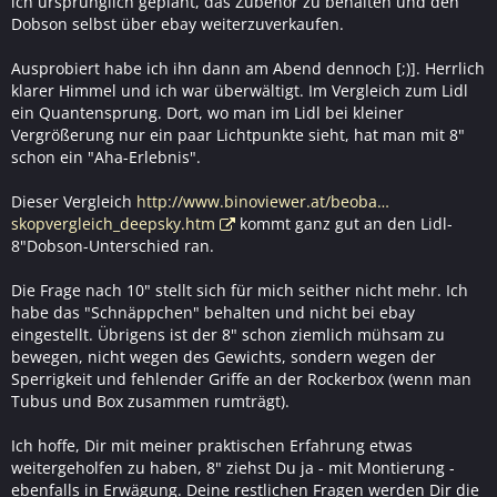
ich ursprünglich geplant, das Zubehör zu behalten und den
Dobson selbst über ebay weiterzuverkaufen.
Ausprobiert habe ich ihn dann am Abend dennoch [;)]. Herrlich
klarer Himmel und ich war überwältigt. Im Vergleich zum Lidl
ein Quantensprung. Dort, wo man im Lidl bei kleiner
Vergrößerung nur ein paar Lichtpunkte sieht, hat man mit 8"
schon ein "Aha-Erlebnis".
Dieser Vergleich
http://www.binoviewer.at/beoba…
skopvergleich_deepsky.htm
kommt ganz gut an den Lidl-
8"Dobson-Unterschied ran.
Die Frage nach 10" stellt sich für mich seither nicht mehr. Ich
habe das "Schnäppchen" behalten und nicht bei ebay
eingestellt. Übrigens ist der 8" schon ziemlich mühsam zu
bewegen, nicht wegen des Gewichts, sondern wegen der
Sperrigkeit und fehlender Griffe an der Rockerbox (wenn man
Tubus und Box zusammen rumträgt).
Ich hoffe, Dir mit meiner praktischen Erfahrung etwas
weitergeholfen zu haben, 8" ziehst Du ja - mit Montierung -
ebenfalls in Erwägung. Deine restlichen Fragen werden Dir die