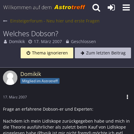
Einsteigerforum - Neu hier und erste Fragen
Welches Dobson?
Domikik
17. März 2007
Geschlossen
Thema ignorieren
Zum letzten Beitrag
Domikik
Mitglied im Astrotreff
17. März 2007
Frage an erfahrene Dobson-er und Experten:
Nachdem ich mein Lidlskope zurückgegeben habe und mich in
die Theorie ausführlicher als zuletzt beim Kauf von Lidlskope
eingelesen habe (Physik ist mir nicht fremd) möchte ich evtl.