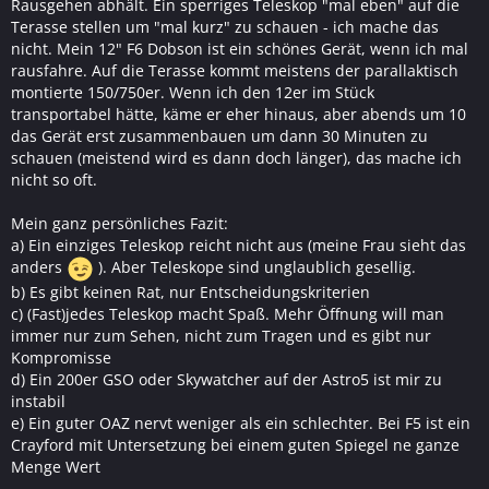
Rausgehen abhält. Ein sperriges Teleskop "mal eben" auf die
Terasse stellen um "mal kurz" zu schauen - ich mache das
nicht. Mein 12" F6 Dobson ist ein schönes Gerät, wenn ich mal
rausfahre. Auf die Terasse kommt meistens der parallaktisch
montierte 150/750er. Wenn ich den 12er im Stück
transportabel hätte, käme er eher hinaus, aber abends um 10
das Gerät erst zusammenbauen um dann 30 Minuten zu
schauen (meistend wird es dann doch länger), das mache ich
nicht so oft.
Mein ganz persönliches Fazit:
a) Ein einziges Teleskop reicht nicht aus (meine Frau sieht das
anders
). Aber Teleskope sind unglaublich gesellig.
b) Es gibt keinen Rat, nur Entscheidungskriterien
c) (Fast)jedes Teleskop macht Spaß. Mehr Öffnung will man
immer nur zum Sehen, nicht zum Tragen und es gibt nur
Kompromisse
d) Ein 200er GSO oder Skywatcher auf der Astro5 ist mir zu
instabil
e) Ein guter OAZ nervt weniger als ein schlechter. Bei F5 ist ein
Crayford mit Untersetzung bei einem guten Spiegel ne ganze
Menge Wert