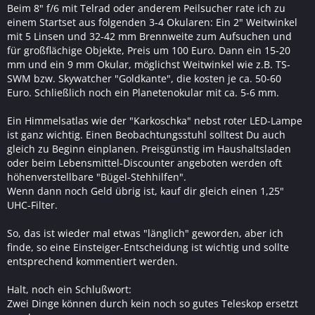
Beim 8" f/6 mit Telrad oder anderem Peilsucher rate ich zu
einem Startset aus folgenden 3-4 Okularen: Ein 2" Weitwinkel
mit 5 Linsen und 32-42 mm Brennweite zum Aufsuchen und
für großflächige Objekte, Preis um 100 Euro. Dann ein 15-20
mm und ein 9 mm Okular, möglichst Weitwinkel wie z.B. TS-
SWM bzw. Skywatcher "Goldkante", die kosten je ca. 50-60
Euro. Schließlich noch ein Planetenokular mit ca. 5-6 mm.
Ein Himmelsatlas wie der "Karkoschka" nebst roter LED-Lampe
ist ganz wichtig. Einen Beobachtungsstuhl solltest Du auch
gleich zu Beginn einplanen. Preisgünstig im Haushaltsladen
oder beim Lebensmittel-Discounter angeboten werden oft
höhenverstellbare "Bügel-Stehhilfen".
Wenn dann noch Geld übrig ist, kauf dir gleich einen 1,25"
UHC-Filter.
So, das ist wieder mal etwas "länglich" geworden, aber ich
finde, so eine Einsteiger-Entscheidung ist wichtig und sollte
entsprechend kommentiert werden.
Halt, noch ein Schlußwort:
Zwei Dinge können durch kein noch so gutes Teleskop ersetzt