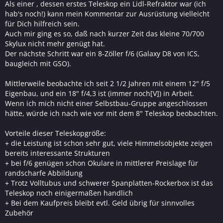
Als einer , dessen erstes Teleskop ein Lidl-Refraktor war (ich
hab's noch!) kann mein Kommentar zur Ausrüstung vielleicht
für Dich hilfreich sein.
Auch mir ging es so, daß nach kurzer Zeit das kleine 70/700
Skylux nicht mehr genügt hat.
Der nächste Schritt war ein 8-Zöller f/6 (Galaxy D8 von ICS,
baugleich mit GSO).
Mittlerweile beobachte ich seit 2 1/2 Jahren mit einem 12" f/5
Eigenbau, und ein 18" f/4,3 ist (immer noch[V]) in Arbeit.
Wenn ich mich nicht einer Selbstbau-Gruppe angeschlossen
hätte, würde ich nach wie vor mit dem 8" Teleskop beobachten.
Vorteile dieser Teleskopgröße:
+ die Leistung ist schon sehr gut, viele Himmelsobjekte zeigen
bereits interessante Strukturen
+ bei f/6 genügen schon Okulare in mittlerer Preislage für
randscharfe Abbildung
+ Trotz Volltubus und schwerer Spanplatten-Rockerbox ist das
Teleskop noch einigermaßen handlich
+ Bei dem Kaufpreis bleibt evtl. Geld übrig für sinnvolles
Zubehör