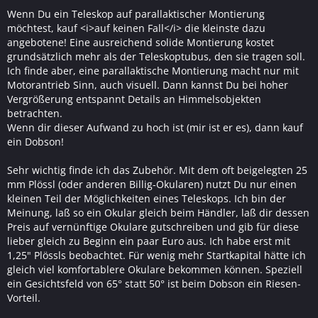
Wenn Du ein Teleskop auf parallaktischer Montierung
möchtest, kauf <i>auf keinen Fall</i> die kleinste dazu
angebotene! Eine ausreichend solide Montierung kostet
grundsätzlich mehr als der Teleskoptubus, den sie tragen soll.
Ich finde aber, eine parallaktische Montierung macht nur mit
Motorantrieb Sinn, auch visuell. Dann kannst Du bei hoher
Vergrößerung entspannt Details an Himmelsobjekten
betrachten.
Wenn dir dieser Aufwand zu hoch ist (mir ist er es), dann kauf
ein Dobson!
Sehr wichtig finde ich das Zubehör. Mit dem oft beigelegten 25
mm Plössl (oder anderen Billig-Okularen) nutzt Du nur einen
kleinen Teil der Möglichkeiten eines Teleskops. Ich bin der
Meinung, laß so ein Okular gleich beim Händler, laß dir dessen
Preis auf vernünftige Okulare gutschreiben und gib für diese
lieber gleich zu Beginn ein paar Euro aus. Ich habe erst mit
1,25" Plössls beobachtet. Für wenig mehr Startkapital hätte ich
gleich viel komfortablere Okulare bekommen können. Speziell
ein Gesichtsfeld von 65° statt 50° ist beim Dobson ein Riesen-
Vorteil.