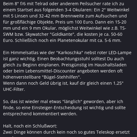
Beim 8" f/6 mit Telrad oder anderem Peilsucher rate ich zu
einem Startset aus folgenden 3-4 Okularen: Ein 2" Weitwinkel
mit 5 Linsen und 32-42 mm Brennweite zum Aufsuchen und
für großflächige Objekte, Preis um 100 Euro. Dann ein 15-20
mm und ein 9 mm Okular, möglichst Weitwinkel wie z.B. TS-
SWM bzw. Skywatcher "Goldkante", die kosten je ca. 50-60
Euro. Schließlich noch ein Planetenokular mit ca. 5-6 mm.
Ein Himmelsatlas wie der "Karkoschka" nebst roter LED-Lampe
ist ganz wichtig. Einen Beobachtungsstuhl solltest Du auch
gleich zu Beginn einplanen. Preisgünstig im Haushaltsladen
oder beim Lebensmittel-Discounter angeboten werden oft
höhenverstellbare "Bügel-Stehhilfen".
Wenn dann noch Geld übrig ist, kauf dir gleich einen 1,25"
UHC-Filter.
So, das ist wieder mal etwas "länglich" geworden, aber ich
finde, so eine Einsteiger-Entscheidung ist wichtig und sollte
entsprechend kommentiert werden.
Halt, noch ein Schlußwort:
Zwei Dinge können durch kein noch so gutes Teleskop ersetzt