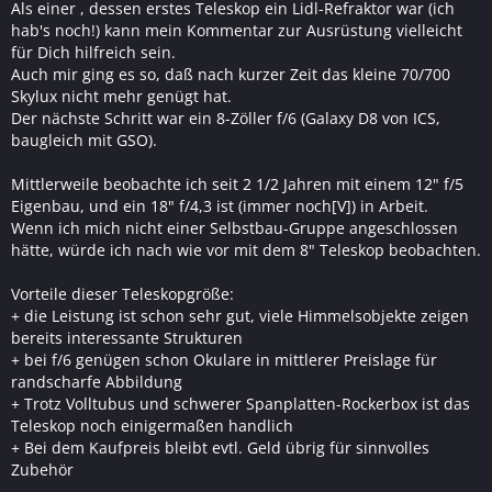
Als einer , dessen erstes Teleskop ein Lidl-Refraktor war (ich
hab's noch!) kann mein Kommentar zur Ausrüstung vielleicht
für Dich hilfreich sein.
Auch mir ging es so, daß nach kurzer Zeit das kleine 70/700
Skylux nicht mehr genügt hat.
Der nächste Schritt war ein 8-Zöller f/6 (Galaxy D8 von ICS,
baugleich mit GSO).
Mittlerweile beobachte ich seit 2 1/2 Jahren mit einem 12" f/5
Eigenbau, und ein 18" f/4,3 ist (immer noch[V]) in Arbeit.
Wenn ich mich nicht einer Selbstbau-Gruppe angeschlossen
hätte, würde ich nach wie vor mit dem 8" Teleskop beobachten.
Vorteile dieser Teleskopgröße:
+ die Leistung ist schon sehr gut, viele Himmelsobjekte zeigen
bereits interessante Strukturen
+ bei f/6 genügen schon Okulare in mittlerer Preislage für
randscharfe Abbildung
+ Trotz Volltubus und schwerer Spanplatten-Rockerbox ist das
Teleskop noch einigermaßen handlich
+ Bei dem Kaufpreis bleibt evtl. Geld übrig für sinnvolles
Zubehör