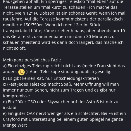
Rausgehen abhält. Ein sperriges Teleskop "mal eben" auf die
Terasse stellen um "mal kurz" zu schauen - ich mache das
nicht. Mein 12" F6 Dobson ist ein schönes Gerät, wenn ich mal
rausfahre. Auf die Terasse kommt meistens der parallaktisch
montierte 150/750er. Wenn ich den 12er im Stück
transportabel hätte, käme er eher hinaus, aber abends um 10
das Gerät erst zusammenbauen um dann 30 Minuten zu
schauen (meistend wird es dann doch länger), das mache ich
nicht so oft.
Mein ganz persönliches Fazit:
a) Ein einziges Teleskop reicht nicht aus (meine Frau sieht das
anders
). Aber Teleskope sind unglaublich gesellig.
b) Es gibt keinen Rat, nur Entscheidungskriterien
c) (Fast)jedes Teleskop macht Spaß. Mehr Öffnung will man
immer nur zum Sehen, nicht zum Tragen und es gibt nur
Kompromisse
d) Ein 200er GSO oder Skywatcher auf der Astro5 ist mir zu
instabil
e) Ein guter OAZ nervt weniger als ein schlechter. Bei F5 ist ein
Crayford mit Untersetzung bei einem guten Spiegel ne ganze
Menge Wert