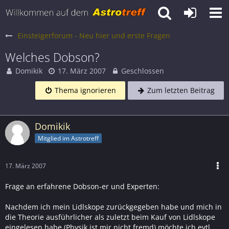
Einsteigerforum - Neu hier und erste Fragen
Welches Dobson?
Domikik
17. März 2007
Geschlossen
Thema ignorieren
Zum letzten Beitrag
Domikik
Mitglied im Astrotreff
17. März 2007
Frage an erfahrene Dobson-er und Experten:
Nachdem ich mein Lidlskope zurückgegeben habe und mich in
die Theorie ausführlicher als zuletzt beim Kauf von Lidlskope
eingelesen habe (Physik ist mir nicht fremd) möchte ich evtl.