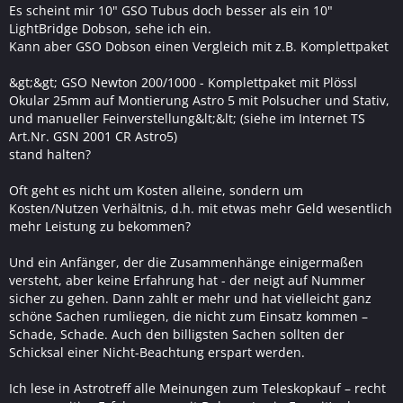
Es scheint mir 10" GSO Tubus doch besser als ein 10"
LightBridge Dobson, sehe ich ein.
Kann aber GSO Dobson einen Vergleich mit z.B. Komplettpaket
&gt;&gt; GSO Newton 200/1000 - Komplettpaket mit Plössl
Okular 25mm auf Montierung Astro 5 mit Polsucher und Stativ,
und manueller Feinverstellung&lt;&lt; (siehe im Internet TS
Art.Nr. GSN 2001 CR Astro5)
stand halten?
Oft geht es nicht um Kosten alleine, sondern um
Kosten/Nutzen Verhältnis, d.h. mit etwas mehr Geld wesentlich
mehr Leistung zu bekommen?
Und ein Anfänger, der die Zusammenhänge einigermaßen
versteht, aber keine Erfahrung hat - der neigt auf Nummer
sicher zu gehen. Dann zahlt er mehr und hat vielleicht ganz
schöne Sachen rumliegen, die nicht zum Einsatz kommen –
Schade, Schade. Auch den billigsten Sachen sollten der
Schicksal einer Nicht-Beachtung erspart werden.
Ich lese in Astrotreff alle Meinungen zum Teleskopkauf – recht