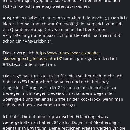
ich ursprünglich geplant, das Zubehör zu behalten und den
Dobson selbst über ebay weiterzuverkaufen.
Ausprobiert habe ich ihn dann am Abend dennoch [;)]. Herrlich
klarer Himmel und ich war überwältigt. Im Vergleich zum Lidl
ein Quantensprung. Dort, wo man im Lidl bei kleiner
Vergrößerung nur ein paar Lichtpunkte sieht, hat man mit 8"
schon ein "Aha-Erlebnis".
Dieser Vergleich
http://www.binoviewer.at/beoba…
skopvergleich_deepsky.htm
kommt ganz gut an den Lidl-
8"Dobson-Unterschied ran.
Die Frage nach 10" stellt sich für mich seither nicht mehr. Ich
habe das "Schnäppchen" behalten und nicht bei ebay
eingestellt. Übrigens ist der 8" schon ziemlich mühsam zu
bewegen, nicht wegen des Gewichts, sondern wegen der
Sperrigkeit und fehlender Griffe an der Rockerbox (wenn man
Tubus und Box zusammen rumträgt).
Ich hoffe, Dir mit meiner praktischen Erfahrung etwas
weitergeholfen zu haben, 8" ziehst Du ja - mit Montierung -
ebenfalls in Erwägung. Deine restlichen Fragen werden Dir die