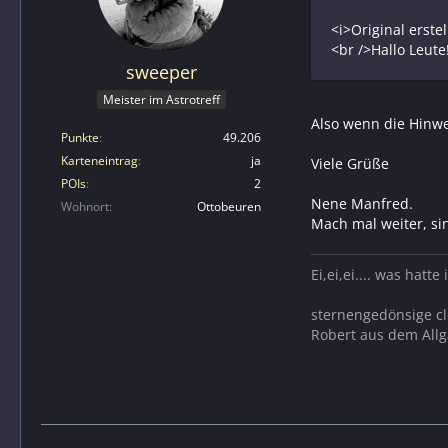
<i>Original erste
<br />Hallo Leute
sweeper
Meister im Astrotreff
Also wenn die Hinwe
Punkte
49.206
Karteneintrag
ja
Viele Grüße
POIs
2
Nene Manfred.
Wohnort
Ottobeuren
Mach mal weiter, si
Ei,ei,ei.... was hatt
sternengedönsige cl
Robert aus dem All