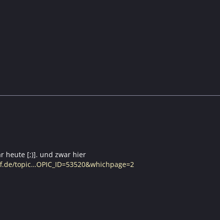
r heute [;)]. und zwar hier
eff.de/topic…OPIC_ID=53520&whichpage=2