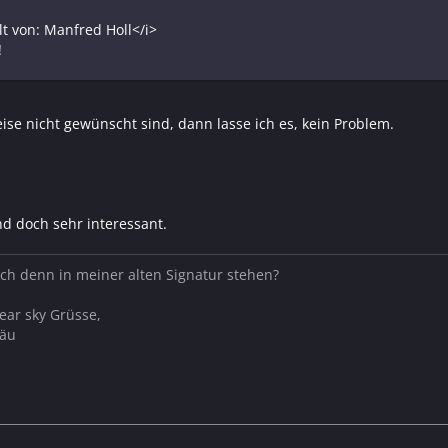
llt von: Manfred Holl</i>
!
ise nicht gewünscht sind, dann lasse ich es, kein Problem.
nd doch sehr interessant.
e ich denn in meiner alten Signatur stehen?
ear sky Grüsse,
gäu