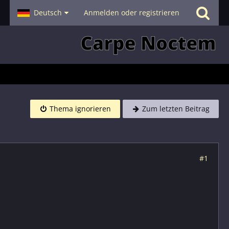
- Smalltalk
Deutsch
Hilfe
Anmelden oder registrieren
Thema ignorieren
Zum letzten Beitrag
#1