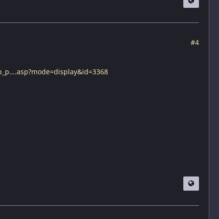
#4
pop_p….asp?mode=display&id=3368