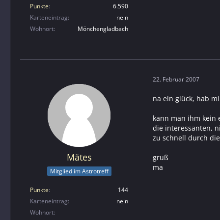
Punkte
6.590
Karteneintrag
nein
Wohnort
Mönchengladbach
22. Februar 2007
na ein glück, hab m
kann man ihm kein 
die interessanten, n
zu schnell durch die
Mätes
gruß
ma
Mitglied im Astrotreff
Punkte
144
Karteneintrag
nein
Wohnort