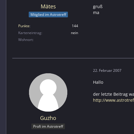
Mätes
gruß
ma
Mitglied im Astrotreff
Punkte
144
Karteneintrag
nein
Wohnort
22. Februar 2007
Hallo
der letzte Beitrag wa
http://www.astrotr
Guzho
Profi im Astrotreff