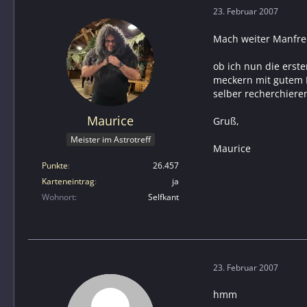
23. Februar 2007
Mach weiter Manfre
ob ich nun die erste
meckern mit gutem B
selber recherchiere
Maurice
Gruß,
Meister im Astrotreff
Maurice
Punkte
26.457
Karteneintrag
ja
Wohnort
Selfkant
23. Februar 2007
hmm