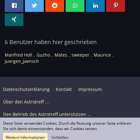
6 Benutzer haben hier geschrieben
Manfred Holl
Guzho
Mätes
sweeper
Maurice
Juergen_Jaensch
Datenschutzerklärung
Kontakt
Impressum
Über den Astrotreff ...
Den Betrieb des Astrotreff unterstützen ...
Diese Seite verwendet Cookies. Durch die Nutzung unserer Seite erklären
Nutzungsbedingungen
Sie sich damit einverstanden, dass wir Cookies setzen.
Weitere Informationen
Schließen