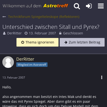
Technikforum Spiegelteleskope (Reflektoren)
Unterschied zwischen Sitall und Pyrex?
DerRitter
13. Februar 2007
Geschlossen
Thema ignorieren
Zum letzten Beitrag
DerRitter
Mitglied im Astrotreff
13. Februar 2007
Hallo,
also angenommen man besitzt ein Intes Mak und denkt es
wäre das mit Pyrex Spiegel. Aber dann gibt es ein paar
Hinweise, dass es sich doch um das Deluxe Modell mit dem