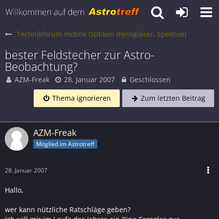
Technikforum mobile Optiken (Ferngläser, Spektive)
bester Feldstecher zur Astro-
Beobachtung?
AZM-Freak
28. Januar 2007
Geschlossen
Thema ignorieren
Zum letzten Beitrag
AZM-Freak
Mitglied im Astrotreff
28. Januar 2007
Hallo,
wer kann nützliche Ratschläge geben?