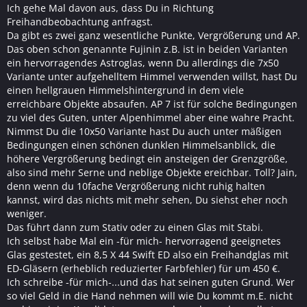
Ich gehe Mal davon aus, dass Du in Richtung
Freihandbeobachtung anfragst.
Da gibt es zwei ganz wesentliche Punkte, Vergrößerung und AP.
Das oben schon genannte Fujinin z.B. ist in beiden Varianten
ein hervorragendes Astroglas, wenn Du allerdings die 7x50
Variante unter aufgehelltem Himmel verwenden willst, hast Du
einen hellgrauen Himmelshintergrund in dem viele
erreichbare Objekte absaufen. AP 7 ist für solche Bedingungen
zu viel des Guten, unter Alpenhimmel aber eine wahre Pracht.
Nimmst Du die 10x50 Variante hast Du auch unter mäßigen
Bedingungen einen schönen dunklen Himmelsanblick, die
höhere Vergrößerung bedingt ein ansteigen der Grenzgröße,
also sind mehr Serne und neblige Objekte ereichbar. Toll? Jain,
denn wenn du 10fache Vergrößerung nicht ruhig halten
kannst, wird das nichts mit mehr sehen, Du siehst eher noch
weniger.
Das führt dann zum Stativ oder zu einen Glas mit Stabi.
Ich selbst habe Mal ein -für mich- hervorragend geeignetes
Glas gestestet, ein 8,5 X 44 Swift ED also ein Freihandglas mit
ED-Gläsern (erheblich reduzierter Farbfehler) für um 450 €.
Ich schreibe -für mich-...und das hat seinen guten Grund. Wer
so viel Geld in die Hand nehmen will wie Du kommt m.E. nicht