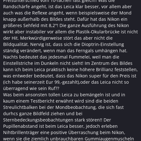
Preisunterschied vom 10-fachen fast gleich!! Was die
Randschärfe angeht, ist das Leica klar besser, vor allem aber
auch was die Reflexe angeht, wenn beispielsweise der Mond
knapp außerhalb des Bildes steht. Dafür hat das Nikon ein
größeres Sehfeld mit 8,2°! Die ganze Ausführung des Nikon
wirkt aber instabiler vor allem die Plastik-Okularbrücke ist nicht
der Hit. Merkwürdigerweise stört das aber nicht die
Bildqualität. Nervig ist, dass sich die Dioptrin-Einstellung
ständig verändert, wenn man das Ferngals umhängen hat.
Nachts bedeutet das jedesmal Fummelei, weil man die
Einstellstriche im Dunkeln nicht sieht! Im Zentrum des Bildes
kann ich beim Leica praktisch keine höhere Brillianz feststellen,
was entweder bedeutet, dass das Nikon super für den Preis ist
(ich habe seinerzeit Eur 99,-gezahlt),oder das Leica nicht so
überragend wie sein Ruf??
Was beim ansonsten tollen Leica zu bemängeln ist und in
kaum einem Testbericht erwähnt wird sind die beiden
Streulichtbalken bei der Mondbeobachtung, die sich fast
durhcs ganze Bildfeld ziehen und bei
Sternbedeckungsbeobachtungen stark stören!! Der
Pupillenabstand ist beim Leica besser, jedoch erleben
Nihtbrillenträger eine positive Überraschung beim Nikon,
wenn sie die ziemlich unbrauchbaren Gummiaugenmuscheln