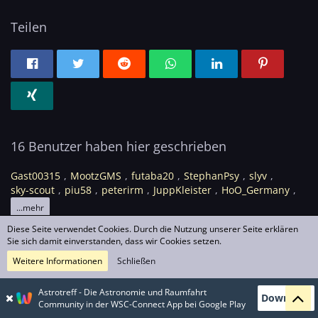
Teilen
16 Benutzer haben hier geschrieben
Gast00315
MootzGMS
futaba20
StephanPsy
slyv
sky-scout
piu58
peterirm
JuppKleister
HoO_Germany
...mehr
Diese Seite verwendet Cookies. Durch die Nutzung unserer Seite erklären
Sie sich damit einverstanden, dass wir Cookies setzen.
Weitere Informationen
Schließen
Datenschutzerklärung
Kontakt
Impressum
Astrotreff - Die Astronomie und Raumfahrt
Download
Über den Astrotreff ...
Community in der WSC-Connect App bei Google Play