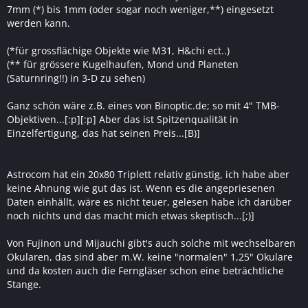
7mm (*) bis 1mm (oder sogar noch weniger,**) eingesetzt
werden kann.
(*für grossflächige Objekte wie M31, H&chi ect..)
(** für grössere Kugelhaufen, Mond und Planeten
(Saturnring!!) in 3-D zu sehen)
Ganz schön wäre z.B. eines von Binoptic.de; so mit 4" TMB-
Objektiven...[:p][:p] Aber das ist Spitzenqualität in
Einzelfertigung, das hat seinen Preis...[B)]
Astrocom hat ein 20x80 Triplett relativ günstig, ich habe aber
keine Ahnung wie gut das ist. Wenn es die angepriesenen
Daten einhällt, wäre es nicht teuer, gelesen habe ich darüber
noch nichts und das macht mich etwas skeptisch...[;)]
Von Fujinon und Mijauchi gibt's auch solche mit wechselbaren
Okularen, das sind aber m.W. keine "normalen" 1,25" Okulare
und da kosten auch die Ferngläser schon eine beträchtliche
Stange.