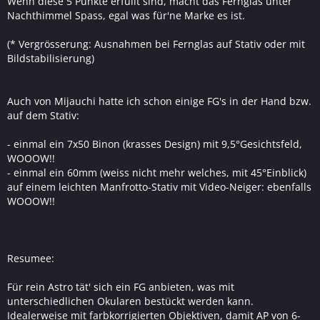
Wenn diese 5 Punkte erfüllt sind, macht das Fernglas unter
Nachthimmel Spass, egal was für'ne Marke es ist.
(* Vergrösserung: Ausnahmen bei Fernglas auf Stativ oder mit
Bildstabilisierung)
Auch von Mijauchi hatte ich schon einige FG's in der Hand bzw.
auf dem Stativ:
- einmal ein 7x50 Binon (krasses Design) mit 9,5°Gesichtsfeld,
WOOOW!!
- einmal ein 60mm (weiss nicht mehr welches, mit 45°Einblick)
auf einem leichten Manfrotto-Stativ mit Video-Neiger: ebenfalls
WOOOW!!
Resumee:
Für rein Astro tät' sich ein FG anbieten, was mit
unterschiedlichen Okularen bestückt werden kann.
Idealerweise mit farbkorrigierten Objektiven, damit AP von 6-