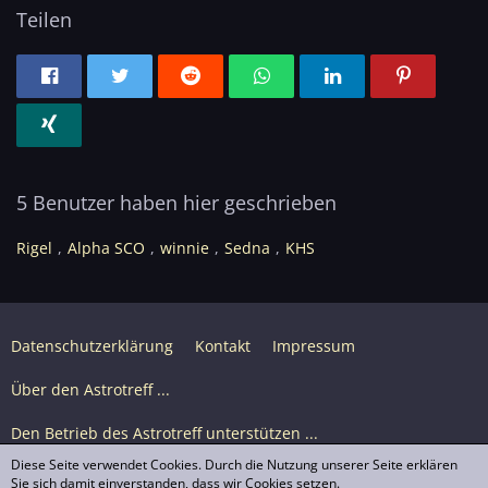
Teilen
5 Benutzer haben hier geschrieben
Rigel
Alpha SCO
winnie
Sedna
KHS
Datenschutzerklärung
Kontakt
Impressum
Über den Astrotreff ...
Den Betrieb des Astrotreff unterstützen ...
Diese Seite verwendet Cookies. Durch die Nutzung unserer Seite erklären
Nutzungsbedingungen
Sie sich damit einverstanden, dass wir Cookies setzen.