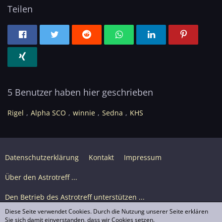
Teilen
5 Benutzer haben hier geschrieben
Rigel
Alpha SCO
winnie
Sedna
KHS
Datenschutzerklärung
Kontakt
Impressum
Über den Astrotreff ...
Den Betrieb des Astrotreff unterstützen ...
Diese Seite verwendet Cookies. Durch die Nutzung unserer Seite erklären
Nutzungsbedingungen
Sie sich damit einverstanden, dass wir Cookies setzen.