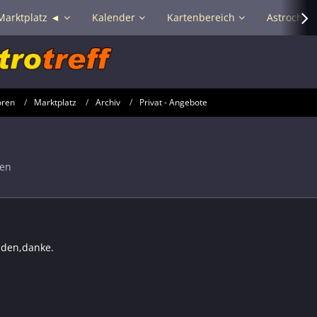
Marktplatz ◄
Kalender
Kartenbereich
Astrochat 
oren
Marktplatz
Archiv
Privat - Angebote
en
lden,danke.