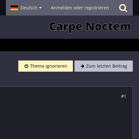
- Smalltalk
Deutsch
Hilfe
Anmelden oder registrieren
Thema ignorieren
Zum letzten Beitrag
#1