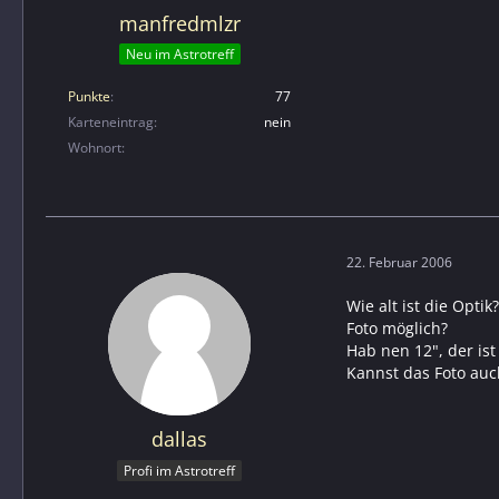
manfredmlzr
Neu im Astrotreff
Punkte
77
Karteneintrag
nein
Wohnort
22. Februar 2006
Wie alt ist die Optik?
Foto möglich?
Hab nen 12", der is
Kannst das Foto auch
dallas
Profi im Astrotreff