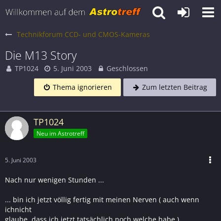
Technikforum CCD- und CMOS-Kameras
Die M13 Story
TP1024
5. Juni 2003
Geschlossen
Thema ignorieren
Zum letzten Beitrag
TP1024
Neu im Astrotreff
5. Juni 2003
Nach nur wenigen Stunden ...
... bin ich jetzt völlig fertig mit meinen Nerven ( auch wenn
ichnicht
glaube, dass ich jetzt tatsächlich noch welche habe ).