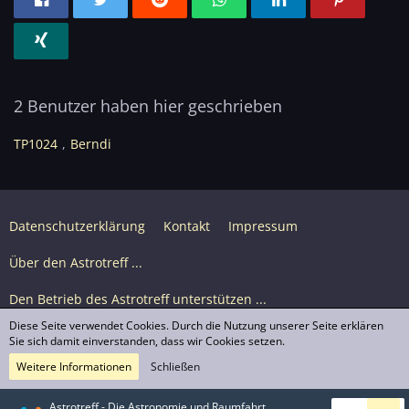
2 Benutzer haben hier geschrieben
TP1024
Berndi
Datenschutzerklärung
Kontakt
Impressum
Über den Astrotreff ...
Den Betrieb des Astrotreff unterstützen ...
Diese Seite verwendet Cookies. Durch die Nutzung unserer Seite erklären
Nutzungsbedingungen
Sie sich damit einverstanden, dass wir Cookies setzen.
Weitere Informationen
Schließen
Astrotreff Portal M2
© Astrotreff 2001-2026, lizenziert unter CC BY-SA,
Astrotreff - Die Astronomie und Raumfahrt