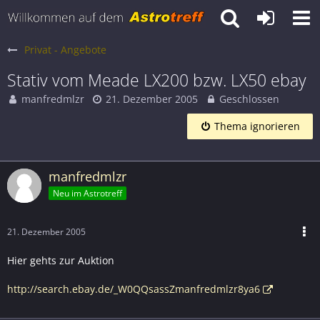
Privat - Angebote
Stativ vom Meade LX200 bzw. LX50 ebay
manfredmlzr
21. Dezember 2005
Geschlossen
Thema ignorieren
manfredmlzr
Neu im Astrotreff
21. Dezember 2005
Hier gehts zur Auktion
http://search.ebay.de/_W0QQsassZmanfredmlzr8ya6