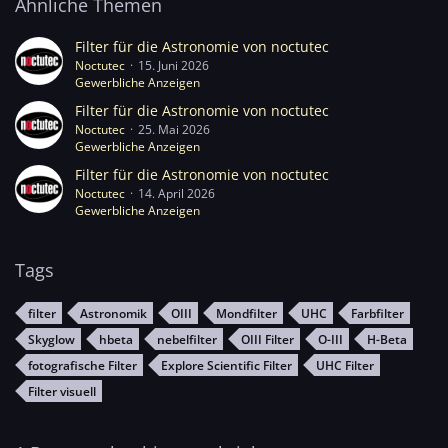
Ähnliche Themen
Filter für die Astronomie von noctutec
Noctutec
15. Juni 2026
Gewerbliche Anzeigen
Filter für die Astronomie von noctutec
Noctutec
25. Mai 2026
Gewerbliche Anzeigen
Filter für die Astronomie von noctutec
Noctutec
14. April 2026
Gewerbliche Anzeigen
Tags
filter
Astronomik
OIII
Mondfilter
UHC
Farbfilter
Skyglow
hbeta
nebelfilter
OIII Filter
O-III
H-Beta
fotografische Filter
Explore Scientific Filter
UHC Filter
Filter visuell