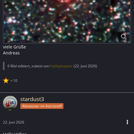
viele Grüße
Andreas
6 Mal editiert, zuletzt von
hobbyknipser
(
22. Juni 2026
)
10
stardust3
Altmeister im Astrotreff
22. Juni 2026