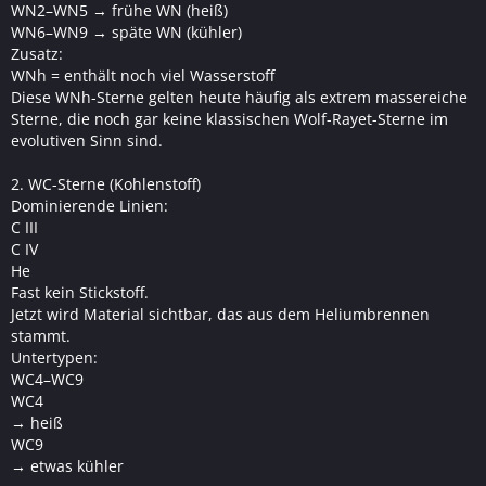
WN2–WN5 → frühe WN (heiß)
WN6–WN9 → späte WN (kühler)
Zusatz:
WNh = enthält noch viel Wasserstoff
Diese WNh-Sterne gelten heute häufig als extrem massereiche
Sterne, die noch gar keine klassischen Wolf-Rayet-Sterne im
evolutiven Sinn sind.
2. WC-Sterne (Kohlenstoff)
Dominierende Linien:
C III
C IV
He
Fast kein Stickstoff.
Jetzt wird Material sichtbar, das aus dem Heliumbrennen
stammt.
Untertypen:
WC4–WC9
WC4
→ heiß
WC9
→ etwas kühler