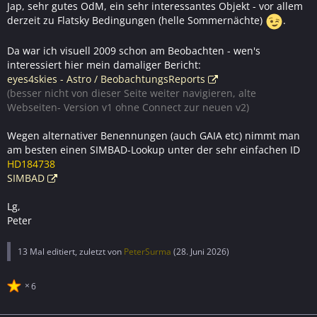
Jap, sehr gutes OdM, ein sehr interessantes Objekt - vor allem
derzeit zu Flatsky Bedingungen (helle Sommernächte)
.
Da war ich visuell 2009 schon am Beobachten - wen's
interessiert hier mein damaliger Bericht:
eyes4skies - Astro / BeobachtungsReports
(besser nicht von dieser Seite weiter navigieren, alte
Webseiten- Version v1 ohne Connect zur neuen v2)
Wegen alternativer Benennungen (auch GAIA etc) nimmt man
am besten einen SIMBAD-Lookup unter der sehr einfachen ID
HD184738
SIMBAD
Lg,
Peter
13 Mal editiert, zuletzt von
PeterSurma
(
28. Juni 2026
)
6