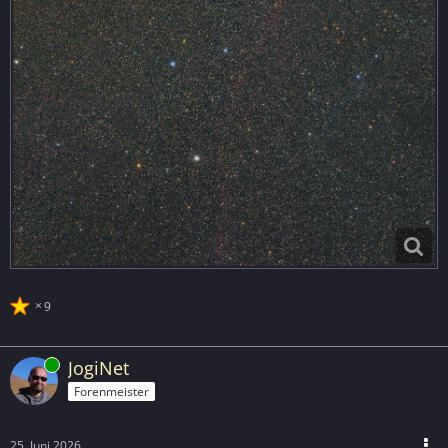
9
Online
JogiNet
Forenmeister
25. Juni 2026