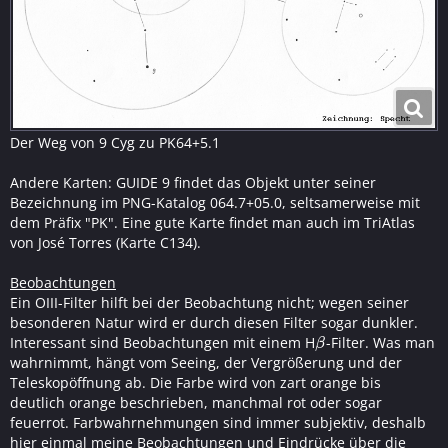
Der Weg von 9 Cyg zu PK64+5.1
Andere Karten: GUIDE 9 findet das Objekt unter seiner
Bezeichnung im PNG-Katalog 064.7+05.0, seltsamerweise mit
dem Präfix "PK". Eine gute Karte findet man auch im TriAtlas
von José Torres (Karte C134).
Beobachtungen
Ein OIII-Filter hilft bei der Beobachtung nicht; wegen seiner
besonderen Natur wird er durch diesen Filter sogar dunkler.
Interessant sind Beobachtungen mit einem H
-Filter. Was man
β
β
wahrnimmt, hängt vom Seeing, der Vergrößerung und der
Teleskopöffnung ab. Die Farbe wird von zart orange bis
deutlich orange beschrieben, manchmal rot oder sogar
feuerrot. Farbwahrnehmungen sind immer subjektiv, deshalb
hier einmal meine Beobachtungen und Eindrücke über die