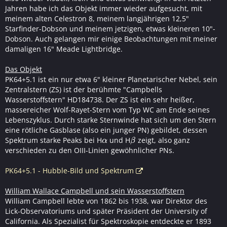
Jahren habe ich das Objekt immer wieder aufgesucht, mit
meinem alten Celestron 8, meinem langjährigen 12,5"
Starfinder-Dobson und meinem jetzigen, etwas kleineren 10"-
Dobson. Auch gelangen mir einige Beobachtungen mit meiner
damaligen 16" Meade Lightbridge.
Das Objekt
PK64+5.1 ist ein nur etwa 6" kleiner Planetarischer Nebel, sein
Zentralstern (ZS) ist der berühmte "Campbells
Wasserstoffstern" HD184738. Der ZS ist ein sehr heißer,
massereicher Wolf-Rayet-Stern vom Typ WC am Ende seines
Lebenszyklus. Durch starke Sternwinde hat sich um den Stern
eine rötliche Gasblase (also ein junger PN) gebildet, dessen
Spektrum starke Peaks bei H
und H
zeigt, also ganz
α
β
α
β
verschieden zu den OIII-Linien gewöhnlicher PNs.
PK64+5.1 - Hubble-Bild und Spektrum
William Wallace Campbell und sein Wasserstoffstern
William Campbell lebte von 1862 bis 1938, war Direktor des
Lick-Observatoriums und später Präsident der University of
California. Als Spezialist für Spektroskopie entdeckte er 1893