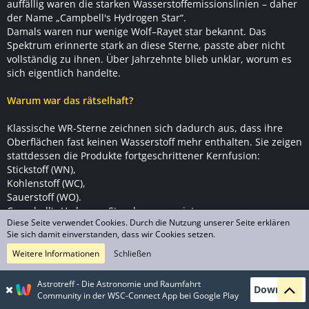
auffällig waren die starken Wasserstoffemissionslinien – daher
der Name „Campbell's Hydrogen Star“.
Damals waren nur wenige Wolf–Rayet star bekannt. Das
Spektrum erinnerte stark an diese Sterne, passte aber nicht
vollständig zu ihnen. Über Jahrzehnte blieb unklar, worum es
sich eigentlich handelte.
Warum war das rätselhaft?
Klassische WR-Sterne zeichnen sich dadurch aus, dass ihre
Oberflächen fast keinen Wasserstoff mehr enthalten. Sie zeigen
stattdessen die Produkte fortgeschrittener Kernfusion:
Stickstoff (WN),
Kohlenstoff (WC),
Sauerstoff (WO).
Campbell's Hydrogen Star dagegen zeigte:
Diese Seite verwendet Cookies. Durch die Nutzung unserer Seite erklären
sehr starke Wasserstofflinien,
Sie sich damit einverstanden, dass wir Cookies setzen.
gleichzeitig intensive Helium- und Stickstoffemissionen,
einen extrem dichten Sternwind.
Weitere Informationen
Schließen
Das passte in keines der damaligen Schemata.
Astrotreff - Die Astronomie und Raumfahrt
Download
Die heutige Einordnung
Community in der WSC-Connect App bei Google Play