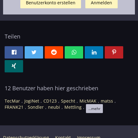
Benutzerkonto erstellen
Anmelden
Teilen
12 Benutzer haben hier geschrieben
TecMar
JogiNet
CD123
Specht
MicMAK
matss
FRANK21
Sondler
neubi
Mettling
...mehr
Datenschutzerklärung
Kontakt
Impressum