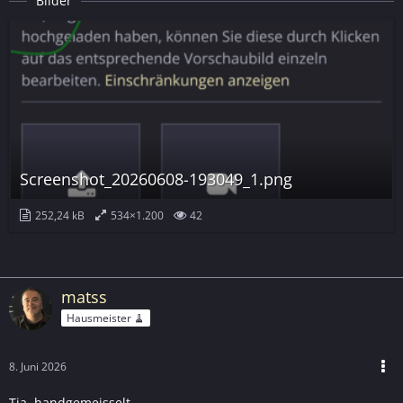
Bilder
Screenshot_20260608-193049_1.png
252,24 kB
534×1.200
42
matss
Hausmeister 🧹
8. Juni 2026
Tja, handgemeisselt ...