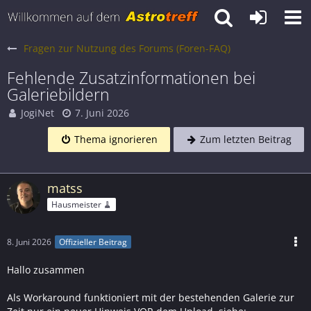
Fragen zur Nutzung des Forums (Foren-FAQ)
Fehlende Zusatzinformationen bei
Galeriebildern
JogiNet
7. Juni 2026
Thema ignorieren
Zum letzten Beitrag
matss
Hausmeister 🧹
8. Juni 2026
Offizieller Beitrag
Hallo zusammen
Als Workaround funktioniert mit der bestehenden Galerie zur