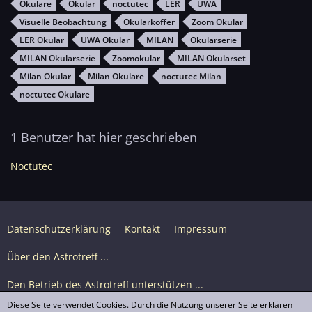
Okulare
Okular
noctutec
LER
UWA
Visuelle Beobachtung
Okularkoffer
Zoom Okular
LER Okular
UWA Okular
MILAN
Okularserie
MILAN Okularserie
Zoomokular
MILAN Okularset
Milan Okular
Milan Okulare
noctutec Milan
noctutec Okulare
1 Benutzer hat hier geschrieben
Noctutec
Datenschutzerklärung
Kontakt
Impressum
Über den Astrotreff ...
Den Betrieb des Astrotreff unterstützen ...
Diese Seite verwendet Cookies. Durch die Nutzung unserer Seite erklären