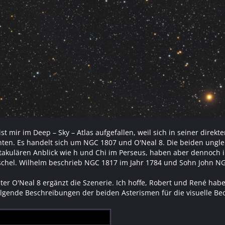
st mir im Deep – Sky – Atlas aufgefallen, weil sich in seiner dire
nnten. Es handelt sich um NGC 1807 und O'Neal 8. Die beiden un
takulären Anblick wie h und Chi im Perseus, haben aber dennoch i
chel. Wilhelm beschrieb NGC 1817 im Jahr 1784 und Sohn John NG
ter O'Neal 8 ergänzt die Szenerie. Ich hoffe, Robert und René hab
olgende Beschreibungen der beiden Asterismen für die visuelle Beo