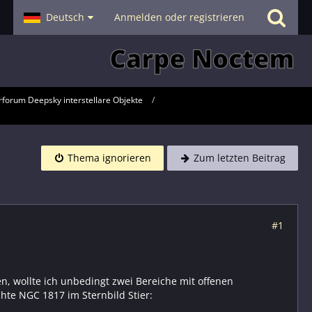
- Smalltalk
Deutsch
Hilfe
Anmelden oder registrieren
forum Deepsky interstellare Objekte
Thema ignorieren
Zum letzten Beitrag
#1
, wollte ich unbedingt zwei Bereiche mit offenen
hte NGC 1817 im Sternbild Stier: