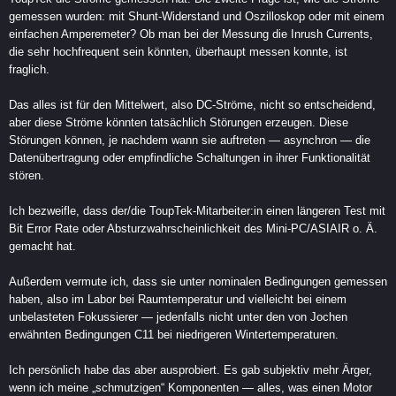
gemessen wurden: mit Shunt-Widerstand und Oszilloskop oder mit einem
einfachen Amperemeter? Ob man bei der Messung die Inrush Currents,
die sehr hochfrequent sein könnten, überhaupt messen konnte, ist
fraglich.
Das alles ist für den Mittelwert, also DC-Ströme, nicht so entscheidend,
aber diese Ströme könnten tatsächlich Störungen erzeugen. Diese
Störungen können, je nachdem wann sie auftreten — asynchron — die
Datenübertragung oder empfindliche Schaltungen in ihrer Funktionalität
stören.
Ich bezweifle, dass der/die ToupTek-Mitarbeiter:in einen längeren Test mit
Bit Error Rate oder Absturzwahrscheinlichkeit des Mini-PC/ASIAIR o. Ä.
gemacht hat.
Außerdem vermute ich, dass sie unter nominalen Bedingungen gemessen
haben, also im Labor bei Raumtemperatur und vielleicht bei einem
unbelasteten Fokussierer — jedenfalls nicht unter den von Jochen
erwähnten Bedingungen C11 bei niedrigeren Wintertemperaturen.
Ich persönlich habe das aber ausprobiert. Es gab subjektiv mehr Ärger,
wenn ich meine „schmutzigen“ Komponenten — alles, was einen Motor