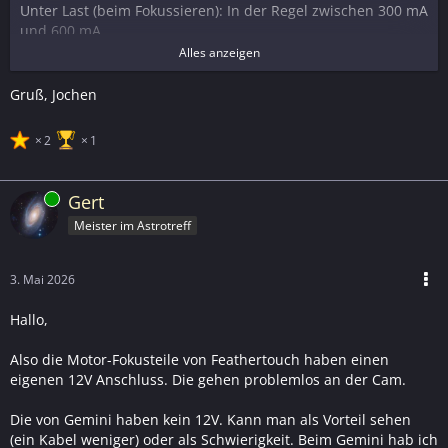
Unter Last (beim Fokussieren): In der Regel zwischen 300 mA
und 600 mA.
Spitzenlast: Beim Anlaufen oder bei sehr schwerem
Alles anzeigen
Zubehör am OAZ kann der Wert kurzzeitig Richtung
800 mA
- 1A
tendieren.
Gruß, Jochen
Ist der Betrieb sinnvoll?
2
1
Ja, unter folgenden Bedingungen:
...
Online
Gert
Keine weiteren "Vielfrasser":
Wenn du am zweiten Port des
Meister im Astrotreff
Kamera-Hubs bereits eine Guide-Kamera (die ebenfalls
Strom zieht) betreibst, kann es eng werden
.
...
3. Mai 2026
Hallo,
Szenario Empfehlung:
Also die Motor-Fokusteile von Feathertouch haben einen
Leichtes Setup (DSLR, kleine Festbrennweite)
eigenen 12V Anschluss. Die gehen problemlos an der Cam.
Unbedenklich. Der Focuser zieht hier kaum Last.
Schweres Setup (Großer Refraktor, EFW, OAG)
Die von Gemini haben kein 12V. Kann man als Vorteil sehen
Grenzwertig. Der Motor muss mehr Kraft aufwenden
(ein Kabel weniger) oder als Schwierigkeit. Beim Gemini hab ich