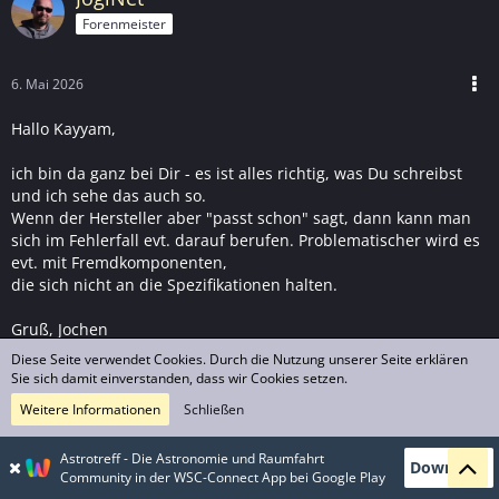
Forenmeister
6. Mai 2026
Hallo Kayyam,
ich bin da ganz bei Dir - es ist alles richtig, was Du schreibst
und ich sehe das auch so.
Wenn der Hersteller aber "passt schon" sagt, dann kann man
sich im Fehlerfall evt. darauf berufen. Problematischer wird es
evt. mit Fremdkomponenten,
die sich nicht an die Spezifikationen halten.
Gruß, Jochen
Diese Seite verwendet Cookies. Durch die Nutzung unserer Seite erklären
Sie sich damit einverstanden, dass wir Cookies setzen.
1
1
Weitere Informationen
Schließen
FRANK21
Astrotreff - Die Astronomie und Raumfahrt
Download
zur Zeit deaktiviert
Community in der WSC-Connect App bei Google Play