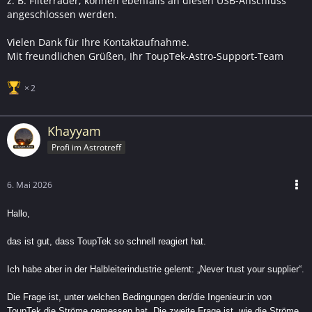
z. B. Filterräder, können ebenfalls an diesen USB-Anschluss
angeschlossen werden.
Vielen Dank für Ihre Kontaktaufnahme.
Mit freundlichen Grüßen, Ihr ToupTek-Astro-Support-Team
2
Khayyam
Profi im Astrotreff
6. Mai 2026
Hallo,
das ist gut, dass ToupTek so schnell reagiert hat.
Ich habe aber in der Halbleiterindustrie gelernt: „Never trust your supplier“.
Die Frage ist, unter welchen Bedingungen der/die Ingenieur:in von
ToupTek die Ströme gemessen hat. Die zweite Frage ist, wie die Ströme