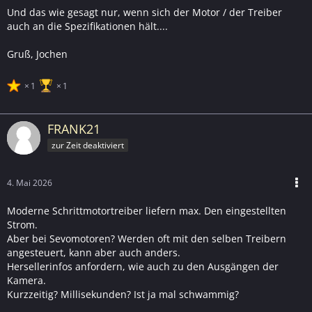
Auszug)
Und das wie gesagt nur, wenn sich der Motor / der Treiber
Wenn der Motor nahe am maximalen Drehmoment
auch an die Spezifikationen hält....
(1.2 Nm) betrieben wird
Gruß, Jochen
Bei ungünstiger Mechanik (Reibung, Verkippung, kalte
Schmierung)
1
1
Solche Peaks können:
FRANK21
kurzzeitig >500 mA erreichen
zur Zeit deaktiviert
aber meist nur Millisekunden bis Sekunden dauern
An einem echten USB-2.0-Port kann es bei Peaks zu:
4. Mai 2026
Spannungseinbruch
Moderne Schrittmotortreiber liefern max. Den eingestellten
Reset/Disconnect
Strom.
Aber bei Sevomotoren? Werden oft mit den selben Treibern
Besser:
angesteuert, kann aber auch anders.
Hersellerinfos anfordern, wie auch zu den Ausgängen der
aktiver USB-Hub mit eigener Stromversorgung
Kamera.
oder USB-Port mit mehr Reserve (USB 3.x / powered
Kurzzeitig? Millisekunden? Ist ja mal schwammig?
hub)