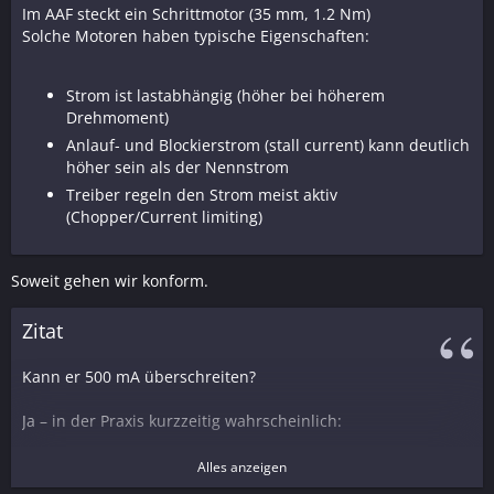
Im AAF steckt ein Schrittmotor (35 mm, 1.2 Nm)
Solche Motoren haben typische Eigenschaften:
Strom ist lastabhängig (höher bei höherem
Drehmoment)
Anlauf- und Blockierstrom (stall current) kann deutlich
höher sein als der Nennstrom
Treiber regeln den Strom meist aktiv
(Chopper/Current limiting)
Soweit gehen wir konform.
Zitat
Kann er 500 mA überschreiten?
Ja – in der Praxis kurzzeitig wahrscheinlich:
Beim Anlaufen, Richtungswechsel oder hoher
Alles anzeigen
mechanischer Last (z. B. schwerer Fokus mit 5 kg