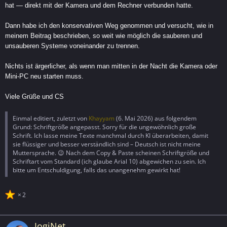
hat — direkt mit der Kamera und dem Rechner verbunden hatte.
Dann habe ich den konservativen Weg genommen und versucht, wie in
meinem Beitrag beschrieben, so weit wie möglich die sauberen und
unsauberen Systeme voneinander zu trennen.
Nichts ist ärgerlicher, als wenn man mitten in der Nacht die Kamera oder
Mini-PC neu starten muss.
Viele Grüße und CS
Einmal editiert, zuletzt von
Khayyam
(
6. Mai 2026
) aus folgendem
Grund: Schriftgröße angepasst. Sorry für die ungewöhnlich große
Schrift. Ich lasse meine Texte manchmal durch KI überarbeiten, damit
sie flüssiger und besser verständlich sind – Deutsch ist nicht meine
Muttersprache. 😉 Nach dem Copy & Paste scheinen Schriftgröße und
Schriftart vom Standard (ich glaube Arial 10) abgewichen zu sein. Ich
bitte um Entschuldigung, falls das unangenehm gewirkt hat!
2
JogiNet