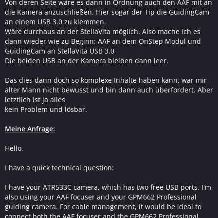
Von deren Seite wäre es dann in Ordnung auch den AAF mit an
die Kamera anzuschließen. Hier sogar der Tip die GuidingCam
an einem USB 3.0 zu klemmen.
Wäre durchaus an der StellaVita möglich. Also mache ich es
dann wieder wie zu Beginn: AAF an dem OnStep Modul und
GuidingCam an StellaVita USB 3.0
Die beiden USB an der Kamera bleiben dann leer.
Das dies dann doch so komplexe Inhalte haben kann, war mir
alter Mann nicht bewusst und bin dann auch überfordert. Aber
letztlich ist ja alles
kein Problem und lösbar.
Meine Anfrage:
Hello,
I have a quick technical question:
I have your ATR533C camera, which has two free USB ports. I'm
also using your AAF focuser and your GPM662 Professional
guiding camera. For cable management, it would be ideal to
connect both the AAF focuser and the GPM662 Professional