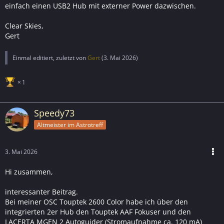
und zieht mehr Strom.
einfach einen USB2 Hub mit externer Power dazwischen.
Sicherste Lösung Den Focuser direkt an einen aktiven
Hub anschließen.
Clear Skies,
Gert
Einmal editiert, zuletzt von
Gert
(
3. Mai 2026
)
1
Speedy73
Altmeister im Astrotreff
3. Mai 2026
Hi zusammen,
interessanter Beitrag.
Bei meiner OSC Touptek 2600 Color habe ich über den
integrierten 2er Hub den Touptek AAF Fokuser und den
LACERTA MGEN 2 Autoguider (Stromaufnahme ca. 120 mA)