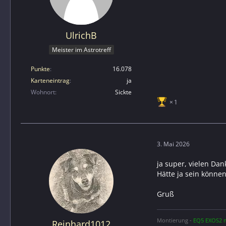
UlrichB
Meister im Astrotreff
Punkte
16.078
Karteneintrag
ja
Wohnort
Sickte
1
3. Mai 2026
ja super, vielen Dan
Hätte ja sein könne
Gruß
Montierung -
EQ5 EXOS2 m
Reinhard1012