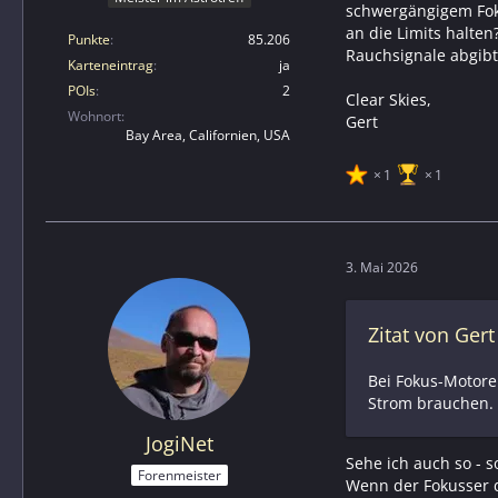
schwergängigem Foku
an die Limits halte
Punkte
85.206
Rauchsignale abgibt
Karteneintrag
ja
POIs
2
Clear Skies,
Wohnort
Gert
Bay Area, Californien, USA
1
1
3. Mai 2026
Zitat von Gert
Bei Fokus-Motoren
Strom brauchen.
JogiNet
Sehe ich auch so - 
Forenmeister
Wenn der Fokusser 