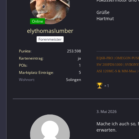
Grüße
Hartmut
Online
elythomaslumber
Forenmeister
Punkte
253.598
Karteneintrag
ja
EQ6R-PRO | OMEGON PUSH+ |
POIs
1
SW 200PDS/1000 | SVBONY 
ASI 120MC-S & MM-Mini | v
Marktplatz Einträge
5
Wohnort
Solingen
1
3. Mai 2026
Mache ich auch so, 
erwarten.