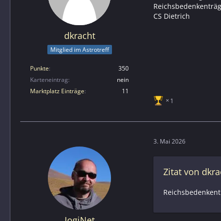
Reichsbedenkenträge
CS Dietrich
dkracht
Mitglied im Astrotreff
Punkte
350
Karteneintrag
nein
Marktplatz Einträge
11
1
3. Mai 2026
Zitat von dkra
Reichsbedenkentr
JogiNet