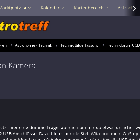
Marktplatz ◄
Kalender
Kartenbereich
Astrochat 
oren
Astronomie - Technik
Technik Bilderfassung
Technikforum CC
an Kamera
e jetzt hier eine dumme Frage, aber ich bin mir da etwas unsicher
2 USB Anschlüsse. Dazu bietet mir die StellaVita und mein OnStep 
lauf der Montierung (Kabelmanagement), wäre aber die USB Ansch