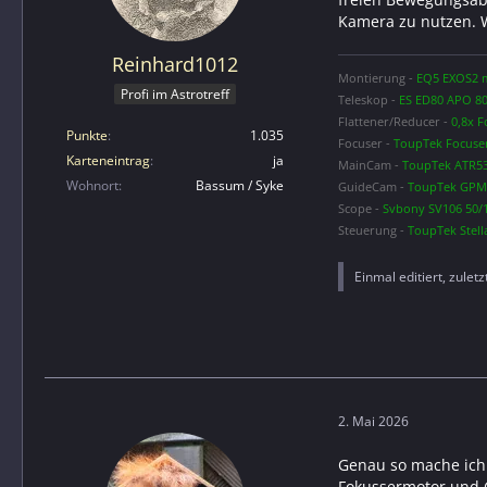
Kamera zu nutzen. 
Reinhard1012
Montierung -
EQ5 EXOS2 m
Profi im Astrotreff
Teleskop -
ES ED80 APO 80
Flattener/Reducer -
0,8x F
Punkte
1.035
Focuser -
ToupTek Focuse
Karteneintrag
ja
MainCam -
ToupTek ATR53
Wohnort
Bassum / Syke
GuideCam -
ToupTek GPM6
Scope -
Svbony SV106 50/
Steuerung -
ToupTek Stella
Einmal editiert, zulet
2. Mai 2026
Genau so mache ich
Fokussermotor und 