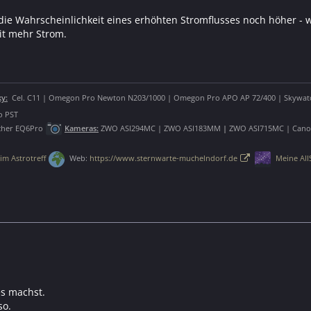
t die Wahrscheinlichkeit eines erhöhten Stromflusses noch höher -
it mehr Strom.
y:
Cel. C11 | Omegon Pro Newton N203/1000 | Omegon Pro APO AP 72/400 | Skywatc
o PST
cher EQ6Pro
Kameras:
ZWO ASI294MC | ZWO ASI183MM
|
ZWO ASI715MC | Canon
im Astrotreff
Web:
https://www.sternwarte-muchelndorf.de
Meine All
es machst.
so.