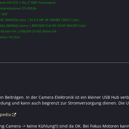
mm f/6 FCD-1 Alu 2" R&P Fokussierer
okalreduzierer ES-FR0.8x
r AAF
3C (IMX533) color | ES 8,3 MP 4K IMX485 CMOS Color
62 (IMX662) mono | BRESSER Full HD SONY IMX290 Color
190 mm f/4 | SVBONY SV165 30mm f/4
Vita / N.I.N.A.
den Beiträgen. In der Camera Elektronik ist ein kleiner USB Hub ver
idung und kann auch begrenzt zur Stromversorgung dienen. Die US
ipedia
ng-Camera -> keine Kühlung!!) sind da OK. Bei Fokus-Motoren kann i