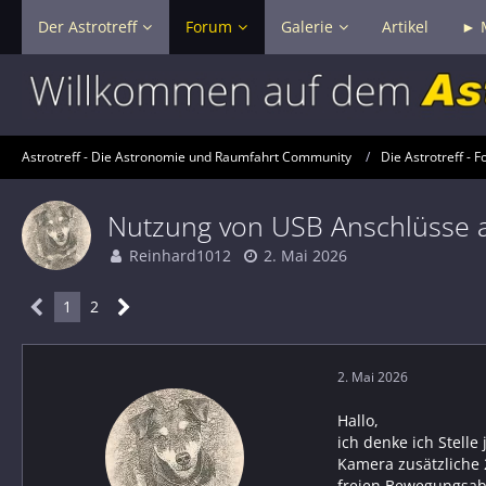
Der Astrotreff
Forum
Galerie
Artikel
► 
Astrotreff - Die Astronomie und Raumfahrt Community
Die Astrotreff - F
Nutzung von USB Anschlüsse 
Reinhard1012
2. Mai 2026
1
2
2. Mai 2026
Hallo,
ich denke ich Stell
Kamera zusätzliche 
freien Bewegungsab