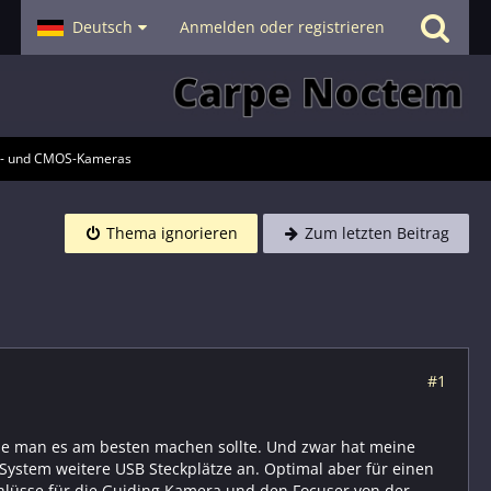
- Smalltalk
Deutsch
Hilfe
Anmelden oder registrieren
D- und CMOS-Kameras
Thema ignorieren
Zum letzten Beitrag
#1
 wie man es am besten machen sollte. Und zwar hat meine
System weitere USB Steckplätze an. Optimal aber für einen
lüsse für die Guiding Kamera und den Focuser von der