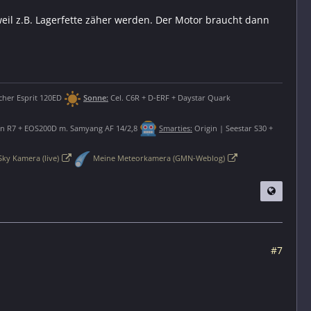
 weil z.B. Lagerfette zäher werden. Der Motor braucht dann
her Esprit 120ED
Sonne:
Cel. C6R + D-ERF + Daystar Quark
 R7 + EOS200D m. Samyang AF 14/2,8
Smarties:
Origin | Seestar S30 +
Sky Kamera (live)
Meine Meteorkamera (GMN-Weblog)
#7