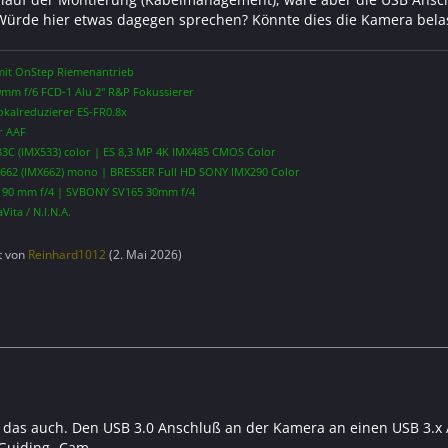
Würde hier etwas dagegen sprechen? Könnte dies die Kamera bela
it OnStep Riemenantrieb
mm f/6 FCD-1 Alu 2" R&P Fokussierer
okalreduzierer ES-FR0.8x
r AAF
3C (IMX533) color | ES 8,3 MP 4K IMX485 CMOS Color
62 (IMX662) mono | BRESSER Full HD SONY IMX290 Color
190 mm f/4 | SVBONY SV165 30mm f/4
Vita / N.I.N.A.
zt von
Reinhard1012
(
2. Mai 2026
)
 das auch. Den USB 3.0 Anschluß an der Kamera an einen USB 3.x
Guiding- Cam.