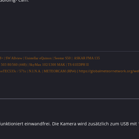
 SW Allview | Unistellar eQuinox | Seestar S50 | ASKAR FMA 135
503 80/560 (448) | SkyMax 102/1300 MAK | TS 61EDPH II
( https://globalmeteornetwork.org/we
eTEC533c / 571c |
N.I.N.A. | METEORCAM (RPi4)
funktioniert einwandfrei. Die Kamera wird zusätzlich zum USB mit 