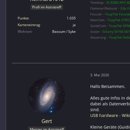
Teleskop -
ES ED80 APO 80
Profi im Astrotreff
Flattener/Reducer -
0,8x F
Focuser -
ToupTek Focuse
Punkte
1.035
MainCam -
ToupTek ATR53
Karteneintrag
ja
GuideCam -
ToupTek GPM6
Wohnort
Bassum / Syke
Scope -
Svbony SV106 50/
Steuerung -
ToupTek Stella
3. Mai 2026
Hallo Beisammen,
Alles gute Infos in 
dabei als Datenverb
sind.
USB hardware - Wik
Gert
Kleine Geräte (Guidi
Meister im Astrotreff