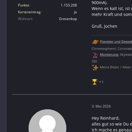
900mA).
Punkte
1.153.208
Wenn es kalt ist, is
Karteneintrag
ja
mehr Kraft und som
Wohnort
Grevenkop
Gruß, Jochen
Planeten und Deepsk
Chromosphere| Coronad
Montierung:
Skywat
S50
Meine Bilder / Alben 
1
3. Mai 2026
Hey Reinhard,
alles gut so wie Du 
Ich mache es genau