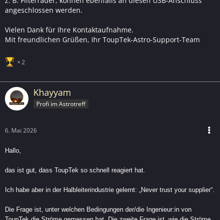
z. B. Filterräder, können ebenfalls an diesen USB-Anschluss
angeschlossen werden.
Vielen Dank für Ihre Kontaktaufnahme.
Mit freundlichen Grüßen, Ihr ToupTek-Astro-Support-Team
2
Khayyam
Profi im Astrotreff
6. Mai 2026
Hallo,
das ist gut, dass ToupTek so schnell reagiert hat.
Ich habe aber in der Halbleiterindustrie gelernt: „Never trust your supplier“.
Die Frage ist, unter welchen Bedingungen der/die Ingenieur:in von
ToupTek die Ströme gemessen hat. Die zweite Frage ist, wie die Ströme