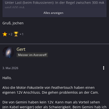
Unter Last (beim Fokussieren): In der Regel zwischen 300 mA
und 600 mA.
Spitzenlast: Beim Anlaufen oder bei sehr schwerem
Alles anzeigen
Zubehör am OAZ kann der Wert kurzzeitig Richtung
800 mA
- 1A
tendieren.
Gruß, Jochen
Ist der Betrieb sinnvoll?
2
1
Ja, unter folgenden Bedingungen:
...
Gert
Keine weiteren "Vielfrasser":
Wenn du am zweiten Port des
Meister im Astrotreff
Kamera-Hubs bereits eine Guide-Kamera (die ebenfalls
Strom zieht) betreibst, kann es eng werden
.
...
3. Mai 2026
Hallo,
Szenario Empfehlung:
Also die Motor-Fokusteile von Feathertouch haben einen
Leichtes Setup (DSLR, kleine Festbrennweite)
eigenen 12V Anschluss. Die gehen problemlos an der Cam.
Unbedenklich. Der Focuser zieht hier kaum Last.
Schweres Setup (Großer Refraktor, EFW, OAG)
Die von Gemini haben kein 12V. Kann man als Vorteil sehen
Grenzwertig. Der Motor muss mehr Kraft aufwenden
(ein Kabel weniger) oder als Schwierigkeit. Beim Gemini hab ich