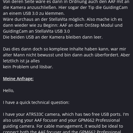
Von deren Seite wäre es dann in Ordnung auch den AAF mit an
die Kamera anzuschließen. Hier sogar der Tip die GuidingCam
an einem USB 3.0 zu klemmen.
Wäre durchaus an der StellaVita möglich. Also mache ich es
dann wieder wie zu Beginn: AAF an dem OnStep Modul und
GuidingCam an StellaVita USB 3.0
Die beiden USB an der Kamera bleiben dann leer.
Das dies dann doch so komplexe Inhalte haben kann, war mir
alter Mann nicht bewusst und bin dann auch überfordert. Aber
letztlich ist ja alles
kein Problem und lösbar.
Meine Anfrage:
Hello,
I have a quick technical question:
I have your ATR533C camera, which has two free USB ports. I'm
also using your AAF focuser and your GPM662 Professional
guiding camera. For cable management, it would be ideal to
connect both the AAF focuser and the GPM662 Professional