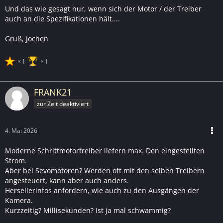
Auszug)
Und das wie gesagt nur, wenn sich der Motor / der Treiber
Wenn der Motor nahe am maximalen Drehmoment
auch an die Spezifikationen hält....
(1.2 Nm) betrieben wird
Gruß, Jochen
Bei ungünstiger Mechanik (Reibung, Verkippung, kalte
Schmierung)
1
1
Solche Peaks können:
FRANK21
kurzzeitig >500 mA erreichen
zur Zeit deaktiviert
aber meist nur Millisekunden bis Sekunden dauern
An einem echten USB-2.0-Port kann es bei Peaks zu:
4. Mai 2026
Spannungseinbruch
Moderne Schrittmotortreiber liefern max. Den eingestellten
Reset/Disconnect
Strom.
Aber bei Sevomotoren? Werden oft mit den selben Treibern
Besser:
angesteuert, kann aber auch anders.
Hersellerinfos anfordern, wie auch zu den Ausgängen der
aktiver USB-Hub mit eigener Stromversorgung
Kamera.
oder USB-Port mit mehr Reserve (USB 3.x / powered
Kurzzeitig? Millisekunden? Ist ja mal schwammig?
hub)