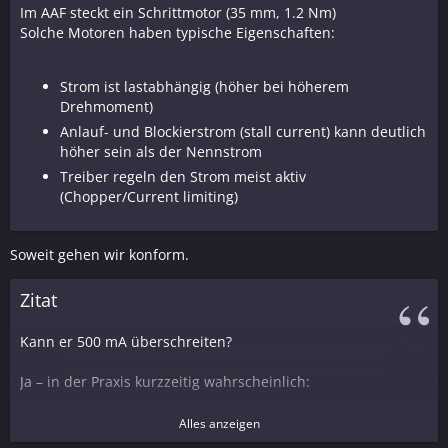
Im AAF steckt ein Schrittmotor (35 mm, 1.2 Nm)
Solche Motoren haben typische Eigenschaften:
Strom ist lastabhängig (höher bei höherem
Drehmoment)
Anlauf- und Blockierstrom (stall current) kann deutlich
höher sein als der Nennstrom
Treiber regeln den Strom meist aktiv
(Chopper/Current limiting)
Soweit gehen wir konform.
Zitat
Kann er 500 mA überschreiten?
Ja – in der Praxis kurzzeitig wahrscheinlich:
Beim Anlaufen, Richtungswechsel oder hoher
Alles anzeigen
mechanischer Last (z. B. schwerer Fokus mit 5 kg