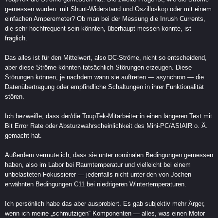
gemessen wurden: mit Shunt-Widerstand und Oszilloskop oder mit einem
einfachen Amperemeter? Ob man bei der Messung die Inrush Currents,
die sehr hochfrequent sein könnten, überhaupt messen konnte, ist
fraglich.
Das alles ist für den Mittelwert, also DC-Ströme, nicht so entscheidend,
aber diese Ströme könnten tatsächlich Störungen erzeugen. Diese
Störungen können, je nachdem wann sie auftreten — asynchron — die
Datenübertragung oder empfindliche Schaltungen in ihrer Funktionalität
stören.
Ich bezweifle, dass der/die ToupTek-Mitarbeiter:in einen längeren Test mit
Bit Error Rate oder Absturzwahrscheinlichkeit des Mini-PC/ASIAIR o. Ä.
gemacht hat.
Außerdem vermute ich, dass sie unter nominalen Bedingungen gemessen
haben, also im Labor bei Raumtemperatur und vielleicht bei einem
unbelasteten Fokussierer — jedenfalls nicht unter den von Jochen
erwähnten Bedingungen C11 bei niedrigeren Wintertemperaturen.
Ich persönlich habe das aber ausprobiert. Es gab subjektiv mehr Ärger,
wenn ich meine „schmutzigen“ Komponenten — alles, was einen Motor