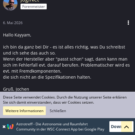
Forenmeister
6. Mai 2026
Hallo Kayyam,
ich bin da ganz bei Dir - es ist alles richtig, was Du schreibst
und ich sehe das auch so.
Wenn der Hersteller aber "passt schon" sagt, dann kann man
sich im Fehlerfall evt. darauf berufen. Problematischer wird es
evt. mit Fremdkomponenten,
die sich nicht an die Spezifikationen halten.
Gruß, Jochen
Diese Seite verwendet Cookies. Durch die Nutzung unserer Seite erklären
Sie sich damit einverstanden, dass wir Cookies setzen.
1
1
Weitere Informationen
Schließen
FRANK21
Astrotreff - Die Astronomie und Raumfahrt
Download
zur Zeit deaktiviert
Community in der WSC-Connect App bei Google Play