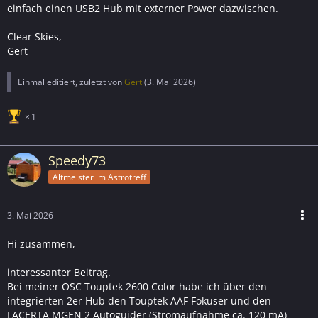
und zieht mehr Strom.
einfach einen USB2 Hub mit externer Power dazwischen.
Sicherste Lösung Den Focuser direkt an einen aktiven
Hub anschließen.
Clear Skies,
Gert
Einmal editiert, zuletzt von
Gert
(
3. Mai 2026
)
1
Speedy73
Altmeister im Astrotreff
3. Mai 2026
Hi zusammen,
interessanter Beitrag.
Bei meiner OSC Touptek 2600 Color habe ich über den
integrierten 2er Hub den Touptek AAF Fokuser und den
LACERTA MGEN 2 Autoguider (Stromaufnahme ca. 120 mA)