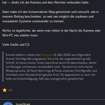
hat — direkt mit der Kamera und dem Rechner verbunden hatte.
Dann habe ich den konservativen Weg genommen und versucht, wie in
meinem Beitrag beschrieben, so weit wie möglich die sauberen und
unsauberen Systeme voneinander zu trennen.
Nichts ist ärgerlicher, als wenn man mitten in der Nacht die Kamera oder
Mini-PC neu starten muss.
Viele Grüße und CS
Einmal editiert, zuletzt von
Khayyam
(
6. Mai 2026
) aus folgendem
Grund: Schriftgröße angepasst. Sorry für die ungewöhnlich große
Schrift. Ich lasse meine Texte manchmal durch KI überarbeiten, damit
sie flüssiger und besser verständlich sind – Deutsch ist nicht meine
Muttersprache. 😉 Nach dem Copy & Paste scheinen Schriftgröße und
Schriftart vom Standard (ich glaube Arial 10) abgewichen zu sein. Ich
bitte um Entschuldigung, falls das unangenehm gewirkt hat!
2
JogiNet