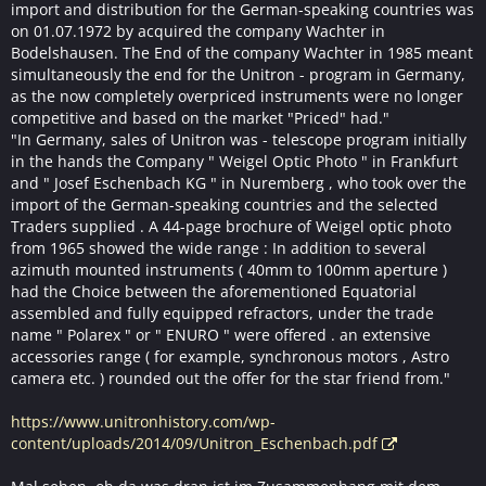
import and distribution for the German-speaking countries was
on 01.07.1972 by acquired the company Wachter in
Bodelshausen. The End of the company Wachter in 1985 meant
simultaneously the end for the Unitron - program in Germany,
as the now completely overpriced instruments were no longer
competitive and based on the market "Priced" had."
"In Germany, sales of Unitron was - telescope program initially
in the hands the Company " Weigel Optic Photo " in Frankfurt
and " Josef Eschenbach KG " in Nuremberg , who took over the
import of the German-speaking countries and the selected
Traders supplied . A 44-page brochure of Weigel optic photo
from 1965 showed the wide range : In addition to several
azimuth mounted instruments ( 40mm to 100mm aperture )
had the Choice between the aforementioned Equatorial
assembled and fully equipped refractors, under the trade
name " Polarex " or " ENURO " were offered . an extensive
accessories range ( for example, synchronous motors , Astro
camera etc. ) rounded out the offer for the star friend from."
https://www.unitronhistory.com/wp-
content/uploads/2014/09/Unitron_Eschenbach.pdf