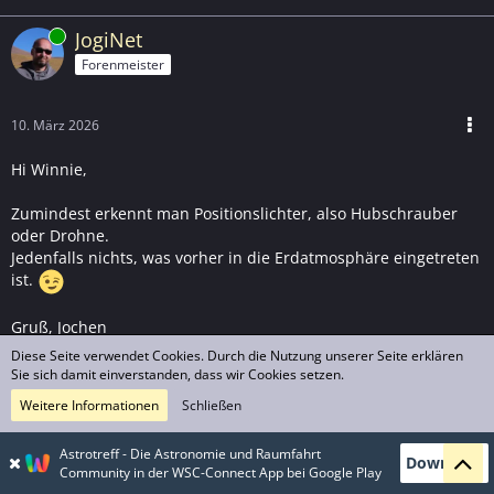
Online
JogiNet
Forenmeister
10. März 2026
Hi Winnie,
Zumindest erkennt man Positionslichter, also Hubschrauber
oder Drohne.
Jedenfalls nichts, was vorher in die Erdatmosphäre eingetreten
ist.
Gruß, Jochen
Diese Seite verwendet Cookies. Durch die Nutzung unserer Seite erklären
Sie sich damit einverstanden, dass wir Cookies setzen.
1
Weitere Informationen
Schließen
winnie
Astrotreff - Die Astronomie und Raumfahrt
Download
Altmeister im Astrotreff
Community in der WSC-Connect App bei Google Play