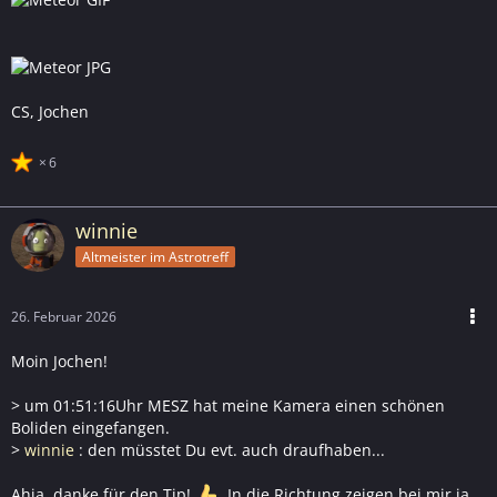
CS, Jochen
6
winnie
Altmeister im Astrotreff
26. Februar 2026
Moin Jochen!
> um 01:51:16Uhr MESZ hat meine Kamera einen schönen
Boliden eingefangen.
>
winnie
: den müsstet Du evt. auch draufhaben...
Ahja, danke für den Tip!
In die Richtung zeigen bei mir ja