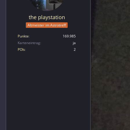
the playstation
Altmeister im Astrotreff
Punkte
169.985
Karteneintrag
ja
POIs
2