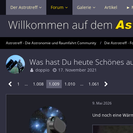
Der Astrotreff
Forum
Galerie
Artikel
► 
Astrotreff - Die Astronomie und Raumfahrt Community
Die Astrotreff - F
Was hast Du heute Schönes a
doppio
17. November 2021
1
…
1.008
1.009
1.010
…
1.061
9. Mai 2026
Und noch eine Wärm