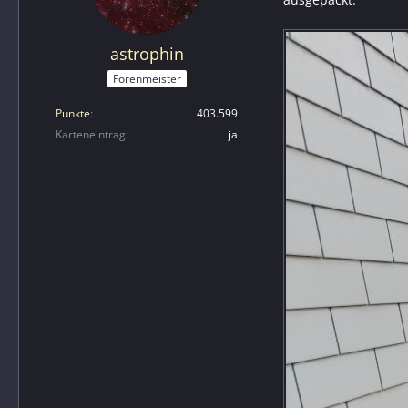
astrophin
Forenmeister
Punkte
403.599
Karteneintrag
ja