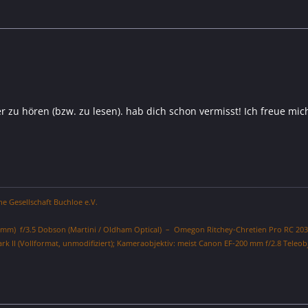
er zu hören (bzw. zu lesen). hab dich schon vermisst! Ich freue m
 Gesellschaft Buchloe e.V.
0 mm) f/3.5 Dobson (Martini / Oldham Optical) – Omegon Ritchey-Chretien Pro RC 203
 II (Vollformat, unmodifiziert); Kameraobjektiv: meist Canon EF-200 mm f/2.8 Teleob