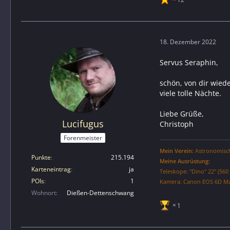
18. Dezember 2022
Servus Seraphin,
schön, von dir wied
viele tolle Nächte.
Liebe Grüße,
Lucifugus
Christoph
Forenmeister
Mein Verein:
Astronomische
Punkte
215.194
Meine Ausrüstung:
Karteneintrag
ja
Teleskope: "Dino" 22" (56
POIs
1
Kamera: Canon EOS 6D Mark
Wohnort
Dießen-Dettenschwang
1