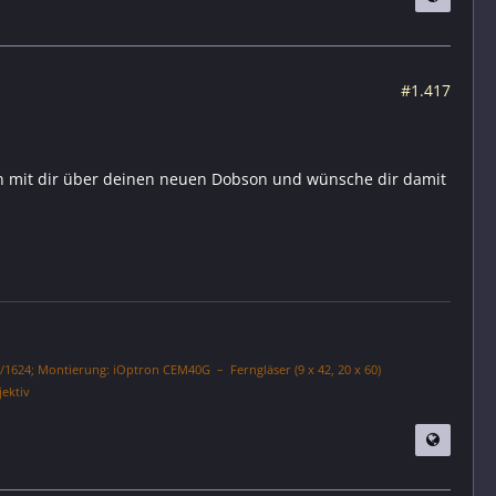
#1.417
ich mit dir über deinen neuen Dobson und wünsche dir damit
/1624; Montierung: iOptron CEM40G – Ferngläser (9 x 42, 20 x 60)
jektiv