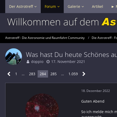
Der Astrotreff
Forum
Galerie
Artikel
► 
Astrotreff - Die Astronomie und Raumfahrt Community
Die Astrotreff - F
Was hast Du heute Schönes a
doppio
17. November 2021
1
…
283
284
285
…
1.059
18. Dezember 2022
Guten Abend
So ich melde mich m
ausgepackt: