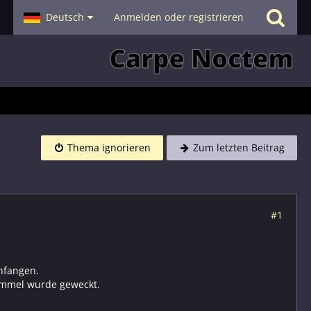
- Smalltalk
Deutsch
Hilfe
Anmelden oder registrieren
Thema ignorieren
Zum letzten Beitrag
#1
anfangen.
immel wurde geweckt.