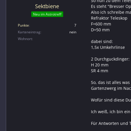
So nun zu dem Tele
Sektbiene
Es steht "Bresser O
Also ich schreibe ma
Neu im Astrotreff
Refraktor Teleskop
F=600 mm
Punkte
7
D=50 mm
Karteneintrag
nein
Wohnort
dabei sind:
1,5x Umkehrlinse
2 Durchguckdinger:
H 20 mm
SR 4 mm
So, das ist alles wa
Gartenzwerg im Nac
Wofür sind diese Du
Ich weiß, ich bin e
Für Antworten und T