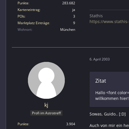
Punkte
283.682
Karteneintrag
ja
Stathis
POIs
3
https://www.stathis-f
Marktplatz Einträge
9
Wohnort
München
6. April 2003
Zitat
Hallo <font color
willkommen hier!
kj
Profi im Astrotreff
Sowas, Guido.. [:D]
Punkte
3.904
Auch von mir ein he