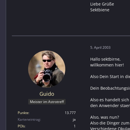
Liebe Grüße
Sektbiene
5. April 2003
Hallo sektbirne,
willkommen hier!
Also Dein Start in d
Dein Beobachtungsi
Guido
Also es handelt sic
Meister im Astrotreff
den Anwender staend
Punkte
13.777
Also, was nun?
Karteneintrag
ja
Also die Dinger zum
POIs
1
Verschiedene Okular