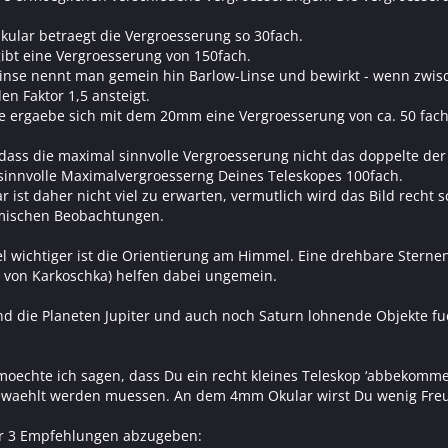
ular betraegt die Vergroesserung so 30fach.
bt eine Vergroesserung von 150fach.
inse nennt man gemein hin Barlow-Linse und bewirkt - wenn zwisc
n Faktor 1,5 ansteigt.
se ergaebe sich mit dem 20mm eine Vergroesserung von ca. 50 fa
, dass die maximal sinnvolle Vergroesserung nicht das doppelte de
 sinnvolle Maximalvergroesserng Deines Teleskopes 100fach.
ist daher nicht viel zu erwarten, vermutlich wird das Bild recht
mischen Beobachtungen.
iel wichtiger ist die Orientierung am Himmel. Eine drehbare Stern
r von Karkoschka) helfen dabei ungemein.
sind die Planeten Jupiter und auch noch Saturn lohnende Objekte f
chte ich sagen, dass Du ein recht kleines Teleskop ‘abbekommen
waehlt werden muessen. An dem 4mm Okular wirst Du wenig Fre
ir 3 Empfehlungen abzugeben: