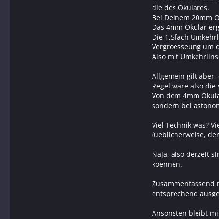
die des Okulares.
Bei Deinem 20mm Ok
Das 4mm Okular ergi
Die 1,5fach Umkehrl
Vergroesseung um de
Also mit Umkehrlin
Allgemein gilt aber
Regel ware also die
Von dem 4mm Okular 
sondern bei astono
Viel Technik was? V
(ueblicherweise, de
Naja, also derzeit 
koennen.
Zusammenfassend moe
entsprechend ausge
Ansonsten bleibt m