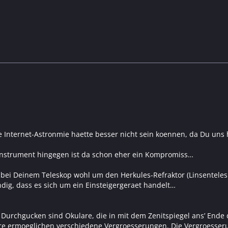
ie Internet-Astronmie haette besser nicht sein koennen, da Du uns 
nstrument hingegen ist da schon eher ein Kompromiss…
h bei Deinem Teleskop wohl um den Herkules-Refraktor (Linsenteles
ig, dass es sich um ein Einsteigergeraet handelt…
 Durchgucken sind Okulare, die in mit dem Zenitspiegel ans’ Ende
e ermoeglichen verschiedene Vergroesserungen. Die Vergroesseru