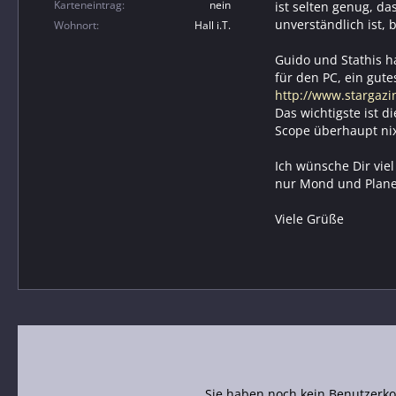
Karteneintrag
nein
ist selten genug, d
unverständlich ist, 
Wohnort
Hall i.T.
Guido und Stathis h
für den PC, ein gute
http://www.stargazi
Das wichtigste ist 
Scope überhaupt nix
Ich wünsche Dir viel
nur Mond und Plane
Viele Grüße
Sie haben noch kein Benutzerko