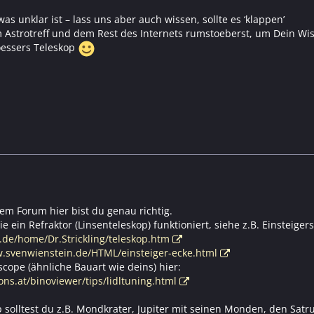
was unklar ist – lass uns aber auch wissen, sollte es ‘klappen’
m Astrotreff und dem Rest des Internets rumstoeberst, um Dein Wis
roessers Teleskop
em Forum hier bist du genau richtig.
 ein Refraktor (Linsenteleskop) funktioniert, siehe z.B. Einsteigers
e.de/home/Dr.Strickling/teleskop.htm
w.svenwienstein.de/HTML/einsteiger-ecke.html
cope (ähnliche Bauart wie deins) hier:
ns.at/binoviewer/tips/lidltuning.html
 solltest du z.B. Mondkrater, Jupiter mit seinen Monden, den Satr