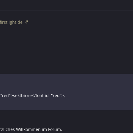
irstlight.de
="red">sektbirne</font id="red">,
rzliches Willkommen im Forum,