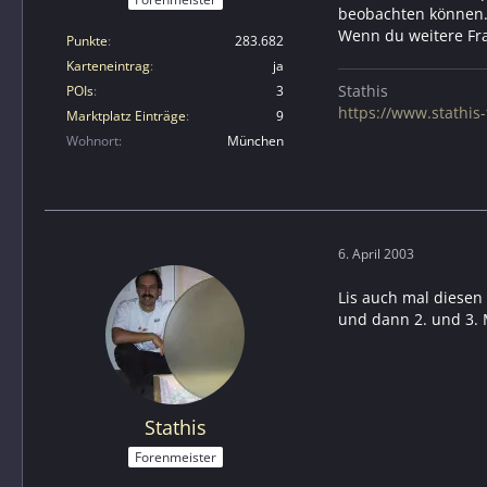
beobachten können. 
Wenn du weitere Fra
Punkte
283.682
Karteneintrag
ja
Stathis
POIs
3
https://www.stathis-f
Marktplatz Einträge
9
Wohnort
München
6. April 2003
Lis auch mal diesen 
und dann 2. und 3. 
Stathis
Forenmeister