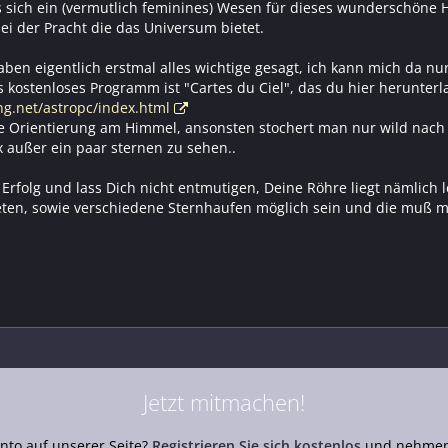
as sich ein (vermutlich feminines) Wesen für dieses wunderschöne 
bei der Pracht die das Universum bietet.
aben eigentlich erstmal alles wichtige gesagt, ich kann mich da nu
s kostenloses Programm ist "Cartes du Ciel", das du hier herunter
ng.net/astropc/index.html
die Orientierung am Himmel, ansonsten stochert man nur wild nach
 außer ein paar sternen zu sehen..
 Erfolg und lass Dich nicht entmutigen, Deine Röhre liegt nämlich
ten, sowie verschiedene Sternhaufen möglich sein und die muß m
Jetzt mitmachen!
nto auf unserer Seite?
Registrieren Sie sich kostenlos
und nehmen 